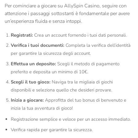
Per cominciare a giocare su AllySpin Casino, seguire con
attenzione i passaggi sottostanti è fondamentale per avere
un’esperienza fluida e senza intoppi.
Registrati:
Crea un account fornendo i tuoi dati personali.
Verifica i tuoi documenti:
Completa la verifica dell’identità
per garantire la sicurezza degli account.
Effettua un deposito:
Scegli il metodo di pagamento
preferito e deposita un minimo di 10€.
Scegli il tuo gioco:
Naviga tra le migliaia di giochi
disponibili e seleziona quello che desideri provare.
Inizia a giocare:
Approfitta del tuo bonus di benvenuto e
inizia la tua avventura di gioco!
Registrazione semplice e veloce per un accesso immediato.
Verifica rapida per garantire la sicurezza.