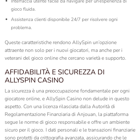
Interfaccia utente facile da navigare per un’esperienza di
gioco fluida.
Assistenza clienti disponibile 24/7 per risolvere ogni
problema.
Queste caratteristiche rendono AllySpin un’opzione
attraente non solo per i nuovi giocatori, ma anche per i
veterani del gioco online che cercano varietà e supporto.
AFFIDABILITÀ E SICUREZZA DI
ALLYSPIN CASINO
La sicurezza è una preoccupazione fondamentale per ogni
giocatore online, e AllySpin Casino non delude in questo
aspetto. Con una licenza rilasciata dalla Autorità di
Regolamentazione Finanziaria di Anjouan, la piattaforma
segue le norme di gioco responsabile e offre un ambiente
sicuro per il gioco. I dati personali e le transazioni finanziarie
sono protetti da crittografia avanzata, assicurando che le