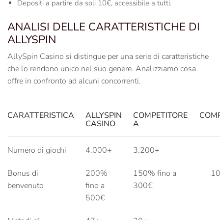
Depositi a partire da soli 10€, accessibile a tutti.
ANALISI DELLE CARATTERISTICHE DI
ALLYSPIN
AllySpin Casino si distingue per una serie di caratteristiche
che lo rendono unico nel suo genere. Analizziamo cosa
offre in confronto ad alcuni concorrenti.
CARATTERISTICA
ALLYSPIN
COMPETITORE
COMP
CASINO
A
Numero di giochi
4.000+
3.200+
Bonus di
200%
150% fino a
10
benvenuto
fino a
300€
500€