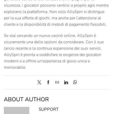
sicurezza, i giocatori possono sentirsi a proprio agio mentre
esplorano la piattaforma. Non solo AllySpin si distingue
per la sua offerta di giochi, ma anche per l’attenzione al
cliente e la disponibilità di metodi di pagamento flessibili.
Se stai cercando un nuovo casinò online, AllySpin è
sicuramente una delle opzioni da considerare. Con il suo
lancio recente e la continua espansione dei suoi servizi,
AllySpin è pronta a soddisfare le esigenze dei giocatori
moderni e a offrire un’esperienza di gioco unica e
memorabile.
ABOUT AUTHOR
SUPPORT