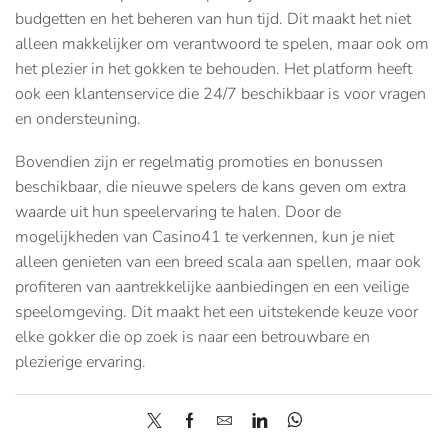
budgetten en het beheren van hun tijd. Dit maakt het niet
alleen makkelijker om verantwoord te spelen, maar ook om
het plezier in het gokken te behouden. Het platform heeft
ook een klantenservice die 24/7 beschikbaar is voor vragen
en ondersteuning.
Bovendien zijn er regelmatig promoties en bonussen
beschikbaar, die nieuwe spelers de kans geven om extra
waarde uit hun speelervaring te halen. Door de
mogelijkheden van Casino41 te verkennen, kun je niet
alleen genieten van een breed scala aan spellen, maar ook
profiteren van aantrekkelijke aanbiedingen en een veilige
speelomgeving. Dit maakt het een uitstekende keuze voor
elke gokker die op zoek is naar een betrouwbare en
plezierige ervaring.