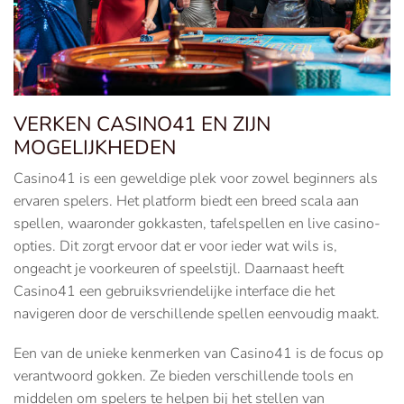
VERKEN CASINO41 EN ZIJN
MOGELIJKHEDEN
Casino41 is een geweldige plek voor zowel beginners als
ervaren spelers. Het platform biedt een breed scala aan
spellen, waaronder gokkasten, tafelspellen en live casino-
opties. Dit zorgt ervoor dat er voor ieder wat wils is,
ongeacht je voorkeuren of speelstijl. Daarnaast heeft
Casino41 een gebruiksvriendelijke interface die het
navigeren door de verschillende spellen eenvoudig maakt.
Een van de unieke kenmerken van Casino41 is de focus op
verantwoord gokken. Ze bieden verschillende tools en
middelen om spelers te helpen bij het stellen van