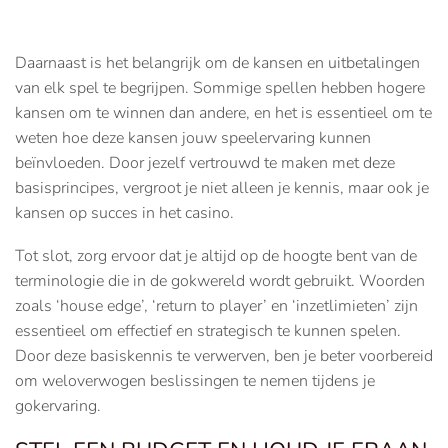
Daarnaast is het belangrijk om de kansen en uitbetalingen
van elk spel te begrijpen. Sommige spellen hebben hogere
kansen om te winnen dan andere, en het is essentieel om te
weten hoe deze kansen jouw speelervaring kunnen
beïnvloeden. Door jezelf vertrouwd te maken met deze
basisprincipes, vergroot je niet alleen je kennis, maar ook je
kansen op succes in het casino.
Tot slot, zorg ervoor dat je altijd op de hoogte bent van de
terminologie die in de gokwereld wordt gebruikt. Woorden
zoals ‘house edge’, ‘return to player’ en ‘inzetlimieten’ zijn
essentieel om effectief en strategisch te kunnen spelen.
Door deze basiskennis te verwerven, ben je beter voorbereid
om weloverwogen beslissingen te nemen tijdens je
gokervaring.