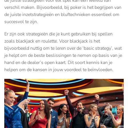
de juiste strategieën voor elk spel kan een wereld van
verschil maken. Bijvoorbeeld, bij poker is het begrijpen van
de juiste inzetstrategieën en bluftechnieken essentieel om
succesvol te zijn.
Er zijn ook strategieën die je kunt gebruiken bij spellen
zoals blackjack en roulette. Voor blackjack is het
bijvoorbeeld nuttig om te leren over de ‘basic strategy’, wat
je helpt om de beste beslissingen te nemen op basis van je
hand en de dealer’s open kaart. Dit soort kennis kan je
helpen om de kansen in jouw voordeel te beïnvloeden.