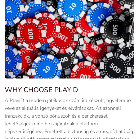
WHY CHOOSE PLAYID
A PlayID a modern játékosok számára készült, figyelembe
véve az aktuális igényeket és elvárásokat. Az azonnali
tranzakciók, a vonzó bónuszok és a pénzkereseti
lehetőségek mind hozzájárulnak a platform
népszerűségéhez. Emellett a biztonság és a megbízhatóság