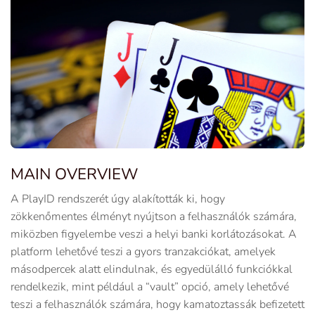
MAIN OVERVIEW
A PlayID rendszerét úgy alakították ki, hogy
zökkenőmentes élményt nyújtson a felhasználók számára,
miközben figyelembe veszi a helyi banki korlátozásokat. A
platform lehetővé teszi a gyors tranzakciókat, amelyek
másodpercek alatt elindulnak, és egyedülálló funkciókkal
rendelkezik, mint például a “vault” opció, amely lehetővé
teszi a felhasználók számára, hogy kamatoztassák befizetett