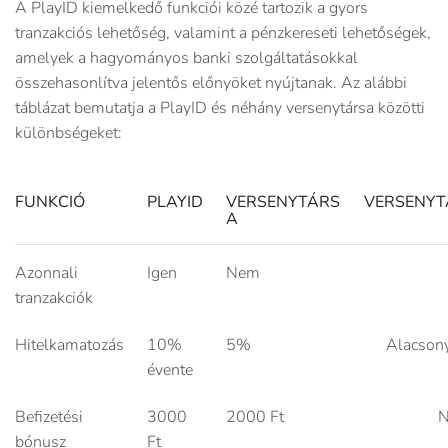
A PlayID kiemelkedő funkciói közé tartozik a gyors
tranzakciós lehetőség, valamint a pénzkereseti lehetőségek,
amelyek a hagyományos banki szolgáltatásokkal
összehasonlítva jelentős előnyöket nyújtanak. Az alábbi
táblázat bemutatja a PlayID és néhány versenytársa közötti
különbségeket:
FUNKCIÓ
PLAYID
VERSENYTÁRS
VERSENYT
A
Azonnali
Igen
Nem
tranzakciók
Hitelkamatozás
10%
5%
Alacson
évente
Befizetési
3000
2000 Ft
N
bónusz
Ft