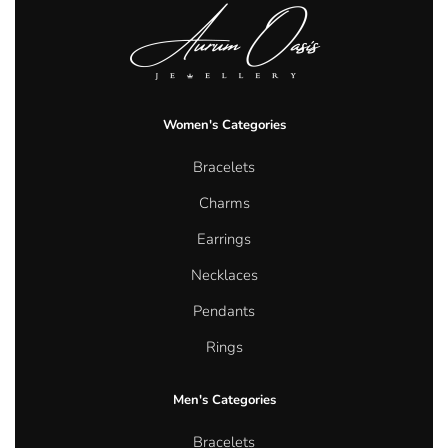
Women's Categories
Bracelets
Charms
Earrings
Necklaces
Pendants
Rings
Men's Categories
Bracelets