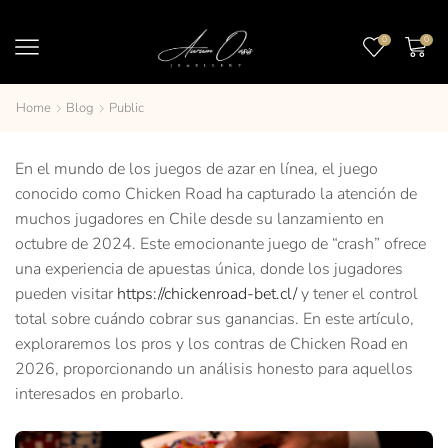
0
0
Home
Blog
Public
En el mundo de los juegos de azar en línea, el juego
conocido como Chicken Road ha capturado la atención de
muchos jugadores en Chile desde su lanzamiento en
octubre de 2024. Este emocionante juego de “crash” ofrece
una experiencia de apuestas única, donde los jugadores
pueden visitar
https://chickenroad-bet.cl/
y tener el control
total sobre cuándo cobrar sus ganancias. En este artículo,
exploraremos los pros y los contras de Chicken Road en
2026, proporcionando un análisis honesto para aquellos
interesados en probarlo.