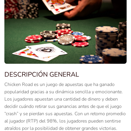
DESCRIPCIÓN GENERAL
Chicken Road es un juego de apuestas que ha ganado
popularidad gracias a su dinámica sencilla y emocionante.
Los jugadores apuestan una cantidad de dinero y deben
decidir cuándo retirar sus ganancias antes de que el juego
“crash” y se pierdan sus apuestas. Con un retorno promedio
al jugador (RTP) del 98%, los jugadores pueden sentirse
atraídos por la posibilidad de obtener grandes victorias.