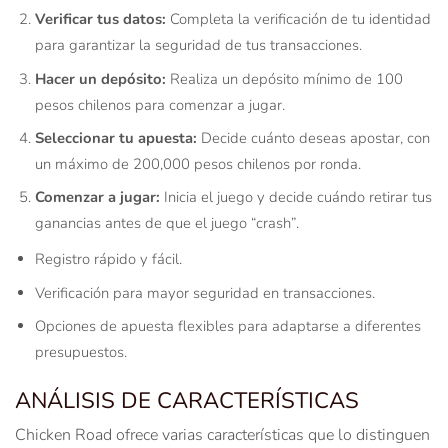
Verificar tus datos:
Completa la verificación de tu identidad
para garantizar la seguridad de tus transacciones.
Hacer un depósito:
Realiza un depósito mínimo de 100
pesos chilenos para comenzar a jugar.
Seleccionar tu apuesta:
Decide cuánto deseas apostar, con
un máximo de 200,000 pesos chilenos por ronda.
Comenzar a jugar:
Inicia el juego y decide cuándo retirar tus
ganancias antes de que el juego “crash”.
Registro rápido y fácil.
Verificación para mayor seguridad en transacciones.
Opciones de apuesta flexibles para adaptarse a diferentes
presupuestos.
ANÁLISIS DE CARACTERÍSTICAS
Chicken Road ofrece varias características que lo distinguen