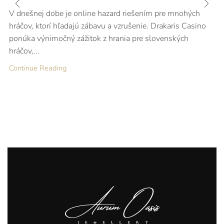
V dnešnej dobe je online hazard riešením pre mnohých
hráčov, ktorí hľadajú zábavu a vzrušenie. Drakaris Casino
ponúka výnimočný zážitok z hrania pre slovenských
hráčov,...
Continue Reading