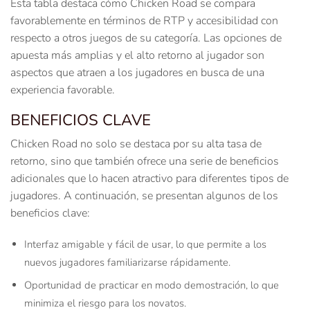
Esta tabla destaca cómo Chicken Road se compara
favorablemente en términos de RTP y accesibilidad con
respecto a otros juegos de su categoría. Las opciones de
apuesta más amplias y el alto retorno al jugador son
aspectos que atraen a los jugadores en busca de una
experiencia favorable.
BENEFICIOS CLAVE
Chicken Road no solo se destaca por su alta tasa de
retorno, sino que también ofrece una serie de beneficios
adicionales que lo hacen atractivo para diferentes tipos de
jugadores. A continuación, se presentan algunos de los
beneficios clave:
Interfaz amigable y fácil de usar, lo que permite a los
nuevos jugadores familiarizarse rápidamente.
Oportunidad de practicar en modo demostración, lo que
minimiza el riesgo para los novatos.