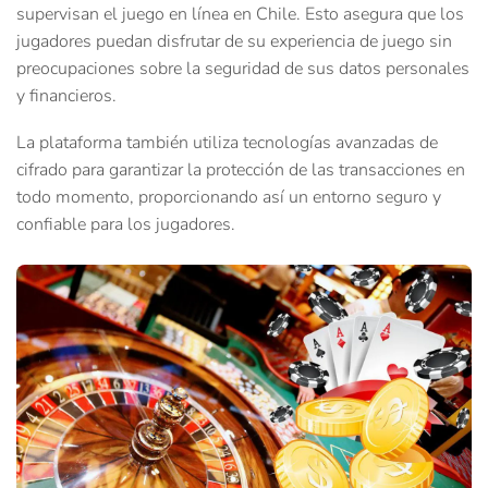
supervisan el juego en línea en Chile. Esto asegura que los
jugadores puedan disfrutar de su experiencia de juego sin
preocupaciones sobre la seguridad de sus datos personales
y financieros.
La plataforma también utiliza tecnologías avanzadas de
cifrado para garantizar la protección de las transacciones en
todo momento, proporcionando así un entorno seguro y
confiable para los jugadores.