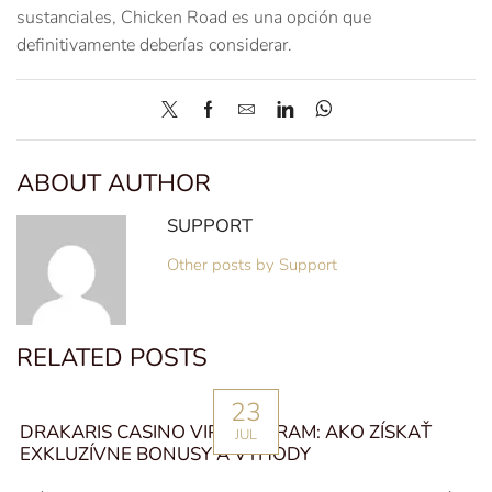
sustanciales, Chicken Road es una opción que
definitivamente deberías considerar.
ABOUT AUTHOR
SUPPORT
Other posts by Support
RELATED POSTS
23
DRAKARIS CASINO VIP PROGRAM: AKO ZÍSKAŤ
JUL
EXKLUZÍVNE BONUSY A VÝHODY