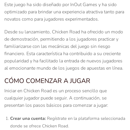
Este juego ha sido diseñado por InOut Games y ha sido
optimizado para brindar una experiencia atractiva tanto para
novatos como para jugadores experimentados.
Desde su lanzamiento, Chicken Road ha ofrecido un modo
de demostración, permitiendo a los jugadores practicar y
familiarizarse con las mecánicas del juego sin riesgo
financiero. Esta característica ha contribuido a su creciente
popularidad y ha facilitado la entrada de nuevos jugadores
al emocionante mundo de los juegos de apuestas en línea.
CÓMO COMENZAR A JUGAR
Iniciar en Chicken Road es un proceso sencillo que
cualquier jugador puede seguir. A continuación, se
presentan los pasos básicos para comenzar a jugar:
Crear una cuenta:
Regístrate en la plataforma seleccionada
donde se ofrece Chicken Road.