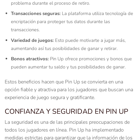
problema durante el proceso de retiro.
Transacciones seguras:
La plataforma utiliza tecnología de
encriptación para proteger tus datos durante las
transacciones.
Variedad de juegos:
Esto puede motivarte a jugar más,
aumentando así tus posibilidades de ganar y retirar.
Bonos atractivos:
Pin Up ofrece promociones y bonos que
pueden aumentar tu saldo y tus posibilidades de ganar.
Estos beneficios hacen que Pin Up se convierta en una
opción fiable y atractiva para los jugadores que buscan una
experiencia de juego segura y gratificante.
CONFIANZA Y SEGURIDAD EN PIN UP
La seguridad es una de las principales preocupaciones de
todos los jugadores en línea. Pin Up ha implementado
medidas estrictas para garantizar que la información de los