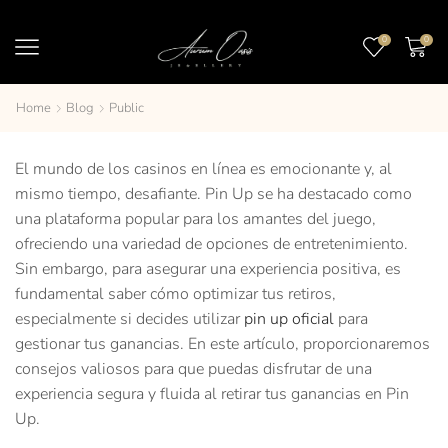
0
0
Home
Blog
Public
El mundo de los casinos en línea es emocionante y, al
mismo tiempo, desafiante. Pin Up se ha destacado como
una plataforma popular para los amantes del juego,
ofreciendo una variedad de opciones de entretenimiento.
Sin embargo, para asegurar una experiencia positiva, es
fundamental saber cómo optimizar tus retiros,
especialmente si decides utilizar
pin up oficial
para
gestionar tus ganancias. En este artículo, proporcionaremos
consejos valiosos para que puedas disfrutar de una
experiencia segura y fluida al retirar tus ganancias en Pin
Up.