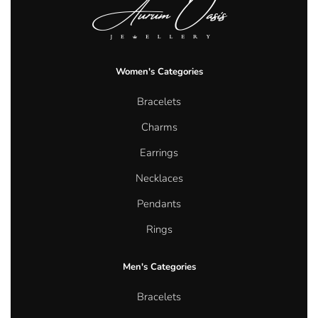
Women's Categories
Bracelets
Charms
Earrings
Necklaces
Pendants
Rings
Men's Categories
Bracelets