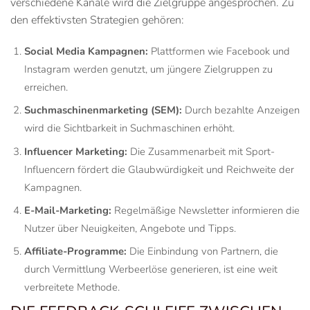
verschiedene Kanäle wird die Zielgruppe angesprochen. Zu
den effektivsten Strategien gehören:
Social Media Kampagnen:
Plattformen wie Facebook und
Instagram werden genutzt, um jüngere Zielgruppen zu
erreichen.
Suchmaschinenmarketing (SEM):
Durch bezahlte Anzeigen
wird die Sichtbarkeit in Suchmaschinen erhöht.
Influencer Marketing:
Die Zusammenarbeit mit Sport-
Influencern fördert die Glaubwürdigkeit und Reichweite der
Kampagnen.
E-Mail-Marketing:
Regelmäßige Newsletter informieren die
Nutzer über Neuigkeiten, Angebote und Tipps.
Affiliate-Programme:
Die Einbindung von Partnern, die
durch Vermittlung Werbeerlöse generieren, ist eine weit
verbreitete Methode.