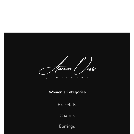
Women's Categories
Bracelets
Charms
Earrings