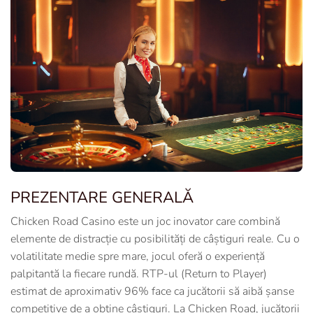
PREZENTARE GENERALĂ
Chicken Road Casino este un joc inovator care combină
elemente de distracție cu posibilități de câștiguri reale. Cu o
volatilitate medie spre mare, jocul oferă o experiență
palpitantă la fiecare rundă. RTP-ul (Return to Player)
estimat de aproximativ 96% face ca jucătorii să aibă șanse
competitive de a obține câștiguri. La Chicken Road, jucătorii