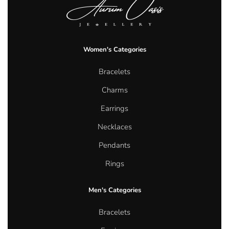
Women's Categories
Bracelets
Charms
Earrings
Necklaces
Pendants
Rings
Men's Categories
Bracelets