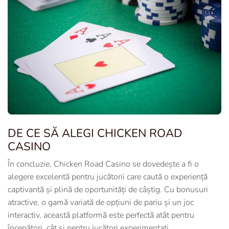
DE CE SĂ ALEGI CHICKEN ROAD
CASINO
În concluzie, Chicken Road Casino se dovedește a fi o
alegere excelentă pentru jucătorii care caută o experiență
captivantă și plină de oportunități de câștig. Cu bonusuri
atractive, o gamă variată de opțiuni de pariu și un joc
interactiv, această platformă este perfectă atât pentru
începători, cât și pentru jucători experimentați.