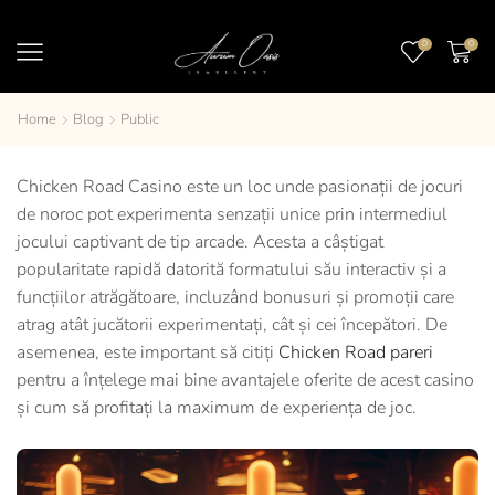
0
0
Home
Blog
Public
Chicken Road Casino este un loc unde pasionații de jocuri
de noroc pot experimenta senzații unice prin intermediul
jocului captivant de tip arcade. Acesta a câștigat
popularitate rapidă datorită formatului său interactiv și a
funcțiilor atrăgătoare, incluzând bonusuri și promoții care
atrag atât jucătorii experimentați, cât și cei începători. De
asemenea, este important să citiți
Chicken Road pareri
pentru a înțelege mai bine avantajele oferite de acest casino
și cum să profitați la maximum de experiența de joc.