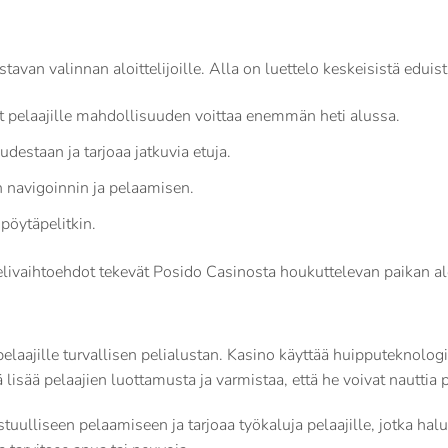
stavan valinnan aloittelijoille. Alla on luettelo keskeisistä eduist
vat pelaajille mahdollisuuden voittaa enemmän heti alussa.
destaan ja tarjoaa jatkuvia etuja.
n navigoinnin ja pelaamisen.
 pöytäpelitkin.
livaihtoehdot tekevät Posido Casinosta houkuttelevan paikan aloi
pelaajille turvallisen pelialustan. Kasino käyttää huipputeknolog
lisää pelaajien luottamusta ja varmistaa, että he voivat nauttia
ulliseen pelaamiseen ja tarjoaa työkaluja pelaajille, jotka halu