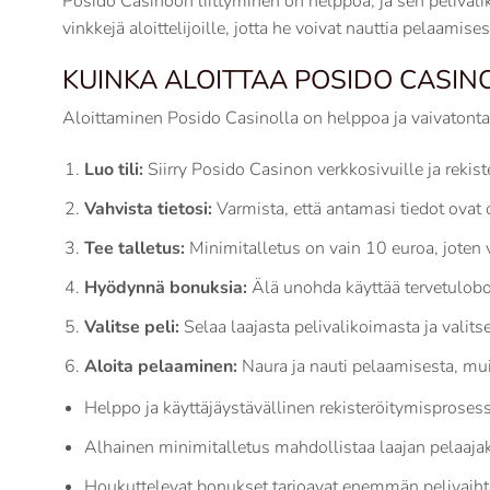
Posido Casinoon liittyminen on helppoa, ja sen pelivalik
vinkkejä aloittelijoille, jotta he voivat nauttia pelaamis
KUINKA ALOITTAA POSIDO CASIN
Aloittaminen Posido Casinolla on helppoa ja vaivatonta
Luo tili:
Siirry Posido Casinon verkkosivuille ja rekis
Vahvista tietosi:
Varmista, että antamasi tiedot ovat oi
Tee talletus:
Minimitalletus on vain 10 euroa, joten 
Hyödynnä bonuksia:
Älä unohda käyttää tervetulobo
Valitse peli:
Selaa laajasta pelivalikoimasta ja valitse
Aloita pelaaminen:
Naura ja nauti pelaamisesta, muis
Helppo ja käyttäjäystävällinen rekisteröitymisprosess
Alhainen minimitalletus mahdollistaa laajan pelaaj
Houkuttelevat bonukset tarjoavat enemmän pelivaiht