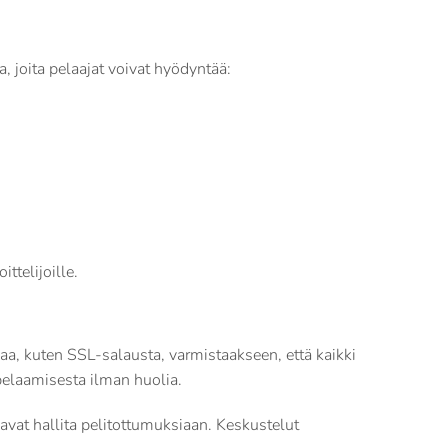
a, joita pelaajat voivat hyödyntää:
ttelijoille.
iaa, kuten SSL-salausta, varmistaakseen, että kaikki
 pelaamisesta ilman huolia.
avat hallita pelitottumuksiaan. Keskustelut