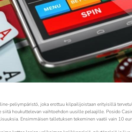
ine-peliympäristö, joka erottuu kilpailijoistaan erityisillä ter
 siitä houkuttelevan vaihtoehdon uusille pelaajille. Posido Cas
suuksia. Ensimmäisen talletuksen tekeminen vaatii vain 10 euroa