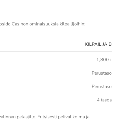
osido Casinon ominaisuuksia kilpailijoihin:
KILPAILIJA B
1,800+
Perustaso
Perustaso
4 tasoa
innan pelaajille. Erityisesti pelivalikoima ja