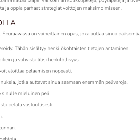
oima kattaa laajan valikoiman kolikkopelejä, pöytäpelejä ja live
esta ja oppia parhaat strategiat voittojen maksimoimiseen.
OLLA
. Seuraavassa on vaiheittainen opas, joka auttaa sinua pääsemä
teröidy. Tähän sisältyy henkilökohtaisten tietojen antaminen.
kein ja vahvista tilisi henkilöllisyys.
voit aloittaa pelaamisen nopeasti.
nuksia, jotka auttavat sinua saamaan enemmän pelivaroja.
 sinulle mieluinen peli.
ta pelata vastuullisesti.
i.
akunnan.
oehtoja.