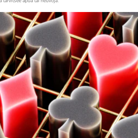
 tarvitsee apua tai neuvoja.