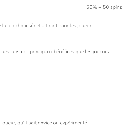
50% + 50 spins
ui un choix sûr et attirant pour les joueurs.
lques-uns des principaux bénéfices que les joueurs
oueur, qu’il soit novice ou expérimenté.