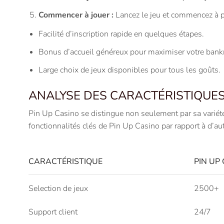
Commencer à jouer :
Lancez le jeu et commencez à pr
Facilité d’inscription rapide en quelques étapes.
Bonus d’accueil généreux pour maximiser votre bankr
Large choix de jeux disponibles pour tous les goûts.
ANALYSE DES CARACTÉRISTIQUES
Pin Up Casino se distingue non seulement par sa variété 
fonctionnalités clés de Pin Up Casino par rapport à d’au
CARACTÉRISTIQUE
PIN UP
Selection de jeux
2500+
Support client
24/7