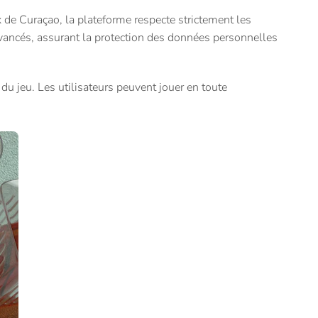
 de Curaçao, la plateforme respecte strictement les
avancés, assurant la protection des données personnelles
 du jeu. Les utilisateurs peuvent jouer en toute