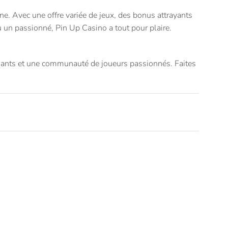
gne. Avec une offre variée de jeux, des bonus attrayants
ou un passionné, Pin Up Casino a tout pour plaire.
ssants et une communauté de joueurs passionnés. Faites