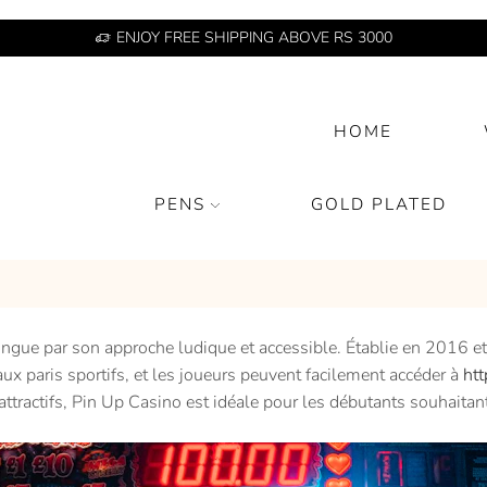
ENJOY FREE SHIPPING ABOVE RS 3000
HOME
PENS
GOLD PLATED
gue par son approche ludique et accessible. Établie en 2016 et o
aux paris sportifs, et les joueurs peuvent facilement accéder à
htt
ttractifs, Pin Up Casino est idéale pour les débutants souhaitant