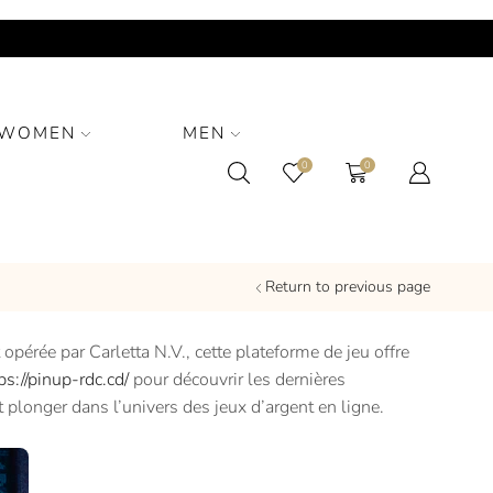
WOMEN
MEN
0
0
Return to previous page
pérée par Carletta N.V., cette plateforme de jeu offre
ps://pinup-rdc.cd/
pour découvrir les dernières
 plonger dans l’univers des jeux d’argent en ligne.