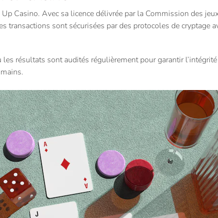
n Up Casino. Avec sa licence délivrée par la Commission des jeux
les transactions sont sécurisées par des protocoles de cryptage 
 les résultats sont audités régulièrement pour garantir l’intégrité
 mains.