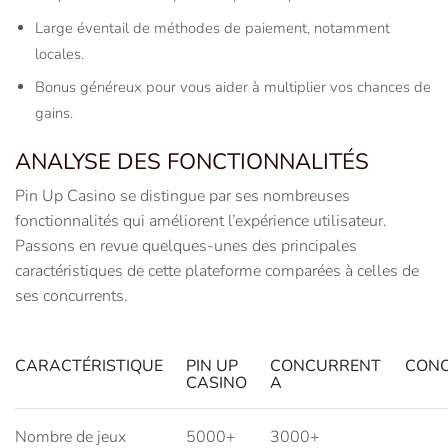
Large éventail de méthodes de paiement, notamment
locales.
Bonus généreux pour vous aider à multiplier vos chances de
gains.
ANALYSE DES FONCTIONNALITÉS
Pin Up Casino se distingue par ses nombreuses
fonctionnalités qui améliorent l’expérience utilisateur.
Passons en revue quelques-unes des principales
caractéristiques de cette plateforme comparées à celles de
ses concurrents.
CARACTÉRISTIQUE
PIN UP
CONCURRENT
CON
CASINO
A
Nombre de jeux
5000+
3000+