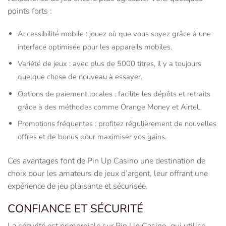
points forts :
Accessibilité mobile : jouez où que vous soyez grâce à une
interface optimisée pour les appareils mobiles.
Variété de jeux : avec plus de 5000 titres, il y a toujours
quelque chose de nouveau à essayer.
Options de paiement locales : facilite les dépôts et retraits
grâce à des méthodes comme Orange Money et Airtel.
Promotions fréquentes : profitez régulièrement de nouvelles
offres et de bonus pour maximiser vos gains.
Ces avantages font de Pin Up Casino une destination de
choix pour les amateurs de jeux d’argent, leur offrant une
expérience de jeu plaisante et sécurisée.
CONFIANCE ET SÉCURITÉ
La sécurité est primordiale sur Pin Up Casino, qui utilise