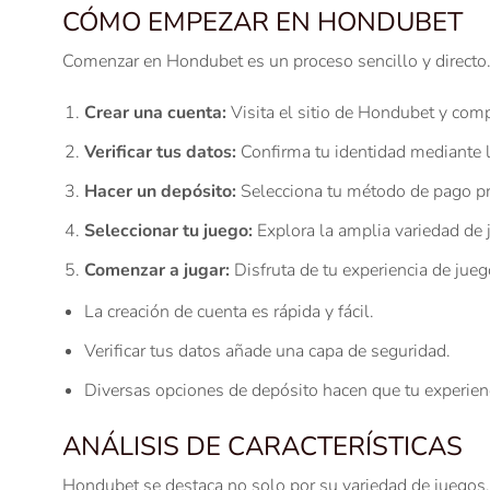
CÓMO EMPEZAR EN HONDUBET
Comenzar en Hondubet es un proceso sencillo y directo.
Crear una cuenta:
Visita el sitio de Hondubet y comp
Verificar tus datos:
Confirma tu identidad mediante l
Hacer un depósito:
Selecciona tu método de pago pre
Seleccionar tu juego:
Explora la amplia variedad de 
Comenzar a jugar:
Disfruta de tu experiencia de jue
La creación de cuenta es rápida y fácil.
Verificar tus datos añade una capa de seguridad.
Diversas opciones de depósito hacen que tu experienc
ANÁLISIS DE CARACTERÍSTICAS
Hondubet se destaca no solo por su variedad de juegos, 