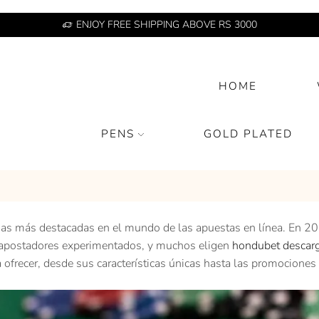
ENJOY FREE SHIPPING ABOVE RS 3000
HOME
PENS
GOLD PLATED
s más destacadas en el mundo de las apuestas en línea. En 202
e apostadores experimentados, y muchos eligen
hondubet descar
 ofrecer, desde sus características únicas hasta las promociones