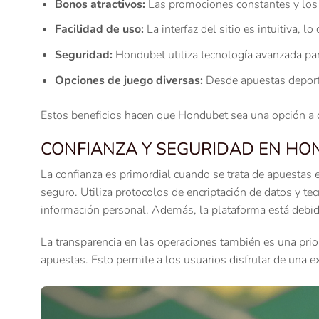
Bonos atractivos:
Las promociones constantes y los 
Facilidad de uso:
La interfaz del sitio es intuitiva, l
Seguridad:
Hondubet utiliza tecnología avanzada para
Opciones de juego diversas:
Desde apuestas deporti
Estos beneficios hacen que Hondubet sea una opción a c
CONFIANZA Y SEGURIDAD EN HO
La confianza es primordial cuando se trata de apuestas 
seguro. Utiliza protocolos de encriptación de datos y te
información personal. Además, la plataforma está debida
La transparencia en las operaciones también es una prio
apuestas. Esto permite a los usuarios disfrutar de una e