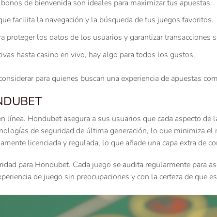
bonos de bienvenida son ideales para maximizar tus apuestas.
o que facilita la navegación y la búsqueda de tus juegos favoritos.
 proteger los datos de los usuarios y garantizar transacciones 
vas hasta casino en vivo, hay algo para todos los gustos.
onsiderar para quienes buscan una experiencia de apuestas compl
NDUBET
en línea. Hondubet asegura a sus usuarios que cada aspecto de l
cnologías de seguridad de última generación, lo que minimiza el r
mente licenciada y regulada, lo que añade una capa extra de con
ridad para Hondubet. Cada juego se audita regularmente para asegu
xperiencia de juego sin preocupaciones y con la certeza de que es