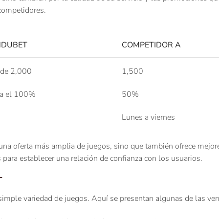
 competidores.
NDUBET
COMPETIDOR A
de 2,000
1,500
a el 100%
50%
7
Lunes a viernes
una oferta más amplia de juegos, sino que también ofrece mejore
s para establecer una relación de confianza con los usuarios.
T
imple variedad de juegos. Aquí se presentan algunas de las vent