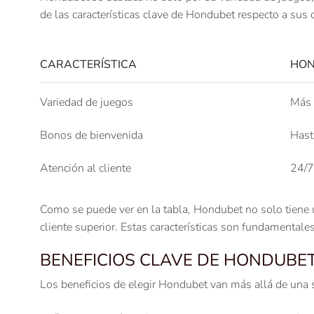
de las características clave de Hondubet respecto a sus
CARACTERÍSTICA
HO
Variedad de juegos
Más 
Bonos de bienvenida
Hast
Atención al cliente
24/
Como se puede ver en la tabla, Hondubet no solo tiene 
cliente superior. Estas características son fundamentale
BENEFICIOS CLAVE DE HONDUBE
Los beneficios de elegir Hondubet van más allá de una s