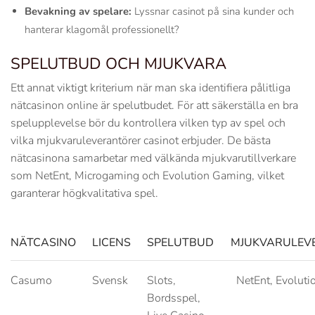
Bevakning av spelare:
Lyssnar casinot på sina kunder och
hanterar klagomål professionellt?
SPELUTBUD OCH MJUKVARA
Ett annat viktigt kriterium när man ska identifiera pålitliga
nätcasinon online är spelutbudet. För att säkerställa en bra
spelupplevelse bör du kontrollera vilken typ av spel och
vilka mjukvaruleverantörer casinot erbjuder. De bästa
nätcasinona samarbetar med välkända mjukvarutillverkare
som NetEnt, Microgaming och Evolution Gaming, vilket
garanterar högkvalitativa spel.
NÄTCASINO
LICENS
SPELUTBUD
MJUKVARULEV
Casumo
Svensk
Slots,
NetEnt, Evolut
Bordsspel,