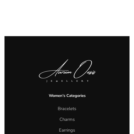
Women's Categories
Bracelets
Charms
Earrings