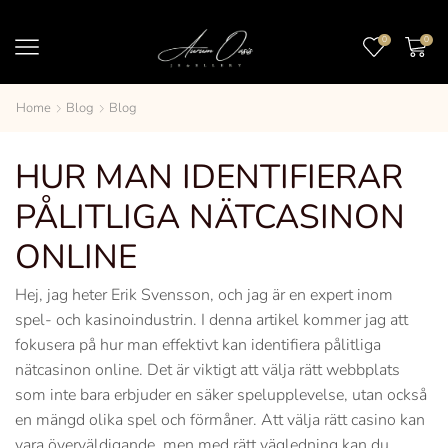
0
0
Home
Blog
Blog
HUR MAN IDENTIFIERAR
PÅLITLIGA NÄTCASINON
ONLINE
Hej, jag heter Erik Svensson, och jag är en expert inom
spel- och kasinoindustrin. I denna artikel kommer jag att
fokusera på hur man effektivt kan identifiera pålitliga
nätcasinon online. Det är viktigt att välja rätt webbplats
som inte bara erbjuder en säker spelupplevelse, utan också
en mängd olika spel och förmåner. Att välja rätt casino kan
vara överväldigande, men med rätt vägledning kan du