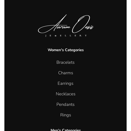
Women's Categories
Bracelets
Charms
Earrings
Necklaces
Pendants
Rings
Men's Categories