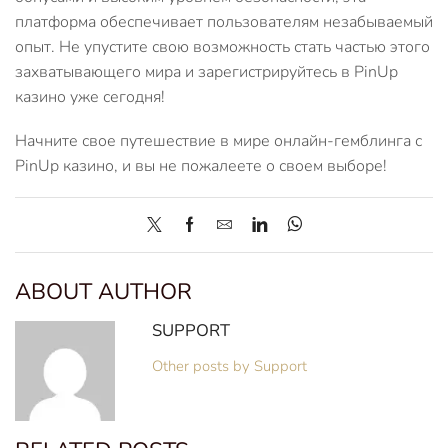
платформа обеспечивает пользователям незабываемый
опыт. Не упустите свою возможность стать частью этого
захватывающего мира и зарегистрируйтесь в PinUp
казино уже сегодня!
Начните свое путешествие в мире онлайн-гемблинга с
PinUp казино, и вы не пожалеете о своем выборе!
ABOUT AUTHOR
SUPPORT
Other posts by Support