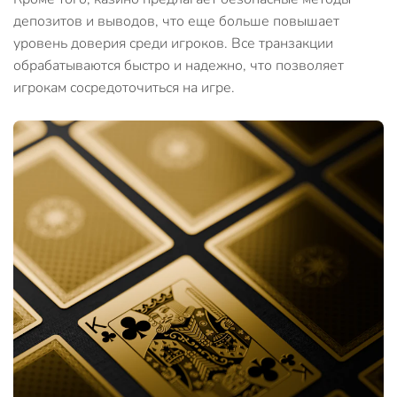
депозитов и выводов, что еще больше повышает
уровень доверия среди игроков. Все транзакции
обрабатываются быстро и надежно, что позволяет
игрокам сосредоточиться на игре.