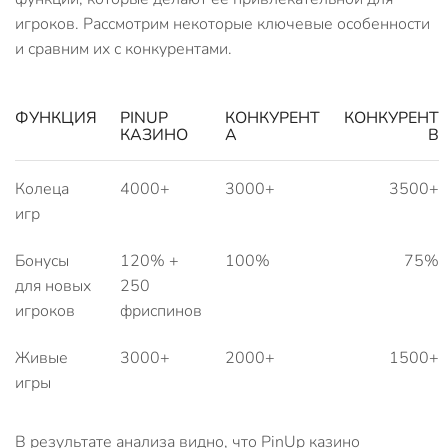
игроков. Рассмотрим некоторые ключевые особенности
и сравним их с конкурентами.
ФУНКЦИЯ
PINUP
КОНКУРЕНТ
КОНКУРЕНТ
КАЗИНО
A
B
Колеца
4000+
3000+
3500+
игр
Бонусы
120% +
100%
75%
для новых
250
игроков
фриспинов
Живые
3000+
2000+
1500+
игры
В результате анализа видно, что PinUp казино