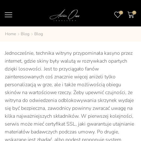
0
0
Home
Blog
Blog
Jednocześnie, technika witryny przypominała kasyno przez
internet, gdzie skiny były walutą w rozrywkach opartych
dzięki losowości. Jest to przyciągało fanów
zainteresowanych coś znacznie więcej aniżeli tylko
personalizacją w grze, ale i także możliwością obiegu
skinów na wartościowe rzeczy. Żeby upewnić czujności, że
witryna do odwiedzenia odblokowywania skrzynek wydaje
się być bezpieczna, zawodnicy powinny zwracać uwagę na
kilka najważniejszych składników.
W pierwszej kolejności,
serwis może mieć certyfikat SSL, jaki gwarantuje utajnianie
materiałów badawczych podczas umowy. Po drugie,
wskazane jest zbadać, albo podest proponuje system