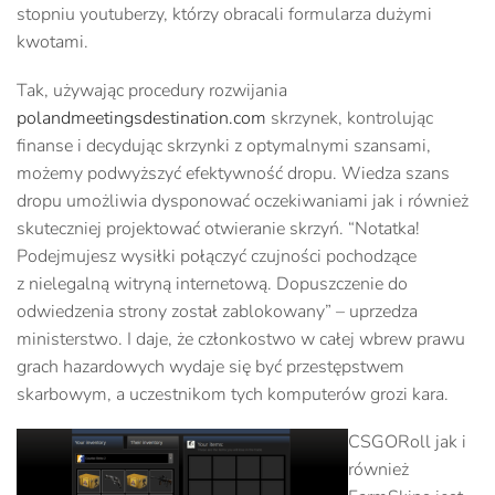
stopniu youtuberzy, którzy obracali formularza dużymi
kwotami.
Tak, używając procedury rozwijania
polandmeetingsdestination.com
skrzynek, kontrolując
finanse i decydując skrzynki z optymalnymi szansami,
możemy podwyższyć efektywność dropu. Wiedza szans
dropu umożliwia dysponować oczekiwaniami jak i również
skuteczniej projektować otwieranie skrzyń. “Notatka!
Podejmujesz wysiłki połączyć czujności pochodzące
z nielegalną witryną internetową. Dopuszczenie do
odwiedzenia strony został zablokowany” – uprzedza
ministerstwo. I daje, że członkostwo w całej wbrew prawu
grach hazardowych wydaje się być przestępstwem
skarbowym, a uczestnikom tych komputerów grozi kara.
CSGORoll jak i
również