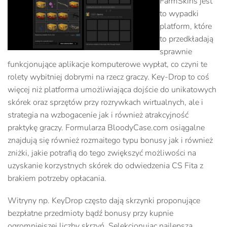
FarmSkins jest
to wypadki
platform, które
to przedkładają
sprawnie
funkcjonujące aplikacje komputerowe wypłat, co czyni te
rolety wybitniej dobrymi na rzecz graczy. Key-Drop to coś
więcej niż platforma umożliwiająca dojście do unikatowych
skórek oraz sprzętów przy rozrywkach wirtualnych, ale i
strategia na wzbogacenie jak i również atrakcyjność
praktykę graczy. Formularza BloodyCase.com osiągalne
znajdują się również rozmaitego typu bonusy jak i również
zniżki, jakie potrafią do tego zwiększyć możliwości na
uzyskanie korzystnych skórek do odwiedzenia CS Fita z
brakiem potrzeby opłacania.
Witryny np. KeyDrop często dają skrzynki proponujące
bezpłatne przedmioty bądź bonusy przy kupnie
ogromniejszej liczby skrzyń. Selekcjonując najlepszą