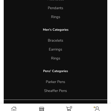
Pendants
Rings
Men's Categories
Bracelets
Earrings
Rings
Pens' Categories
Parker Pens
Sheaffer Pens
0
Copyright © 2026 Aurum Oasis Jewellery. All rights reserved.