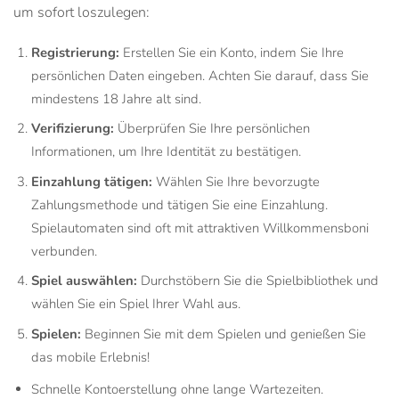
um sofort loszulegen:
Registrierung:
Erstellen Sie ein Konto, indem Sie Ihre
persönlichen Daten eingeben. Achten Sie darauf, dass Sie
mindestens 18 Jahre alt sind.
Verifizierung:
Überprüfen Sie Ihre persönlichen
Informationen, um Ihre Identität zu bestätigen.
Einzahlung tätigen:
Wählen Sie Ihre bevorzugte
Zahlungsmethode und tätigen Sie eine Einzahlung.
Spielautomaten sind oft mit attraktiven Willkommensboni
verbunden.
Spiel auswählen:
Durchstöbern Sie die Spielbibliothek und
wählen Sie ein Spiel Ihrer Wahl aus.
Spielen:
Beginnen Sie mit dem Spielen und genießen Sie
das mobile Erlebnis!
Schnelle Kontoerstellung ohne lange Wartezeiten.