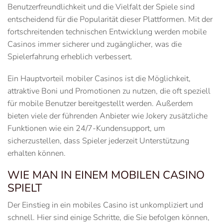
Benutzerfreundlichkeit und die Vielfalt der Spiele sind
entscheidend für die Popularität dieser Plattformen. Mit der
fortschreitenden technischen Entwicklung werden mobile
Casinos immer sicherer und zugänglicher, was die
Spielerfahrung erheblich verbessert.
Ein Hauptvorteil mobiler Casinos ist die Möglichkeit,
attraktive Boni und Promotionen zu nutzen, die oft speziell
für mobile Benutzer bereitgestellt werden. Außerdem
bieten viele der führenden Anbieter wie Jokery zusätzliche
Funktionen wie ein 24/7-Kundensupport, um
sicherzustellen, dass Spieler jederzeit Unterstützung
erhalten können.
WIE MAN IN EINEM MOBILEN CASINO
SPIELT
Der Einstieg in ein mobiles Casino ist unkompliziert und
schnell. Hier sind einige Schritte, die Sie befolgen können,