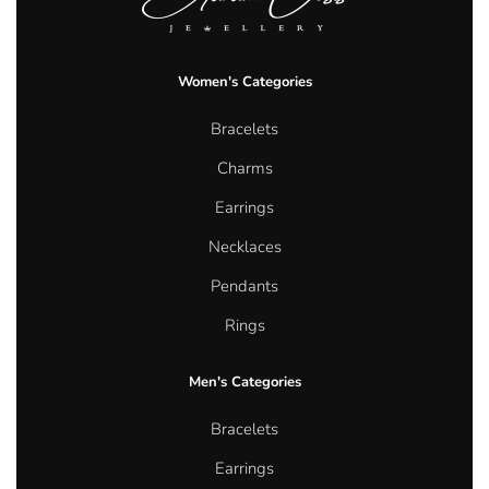
Women's Categories
Bracelets
Charms
Earrings
Necklaces
Pendants
Rings
Men's Categories
Bracelets
Earrings