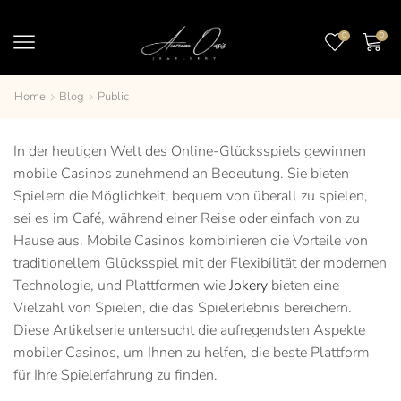
0
0
Home
Blog
Public
In der heutigen Welt des Online-Glücksspiels gewinnen
mobile Casinos zunehmend an Bedeutung. Sie bieten
Spielern die Möglichkeit, bequem von überall zu spielen,
sei es im Café, während einer Reise oder einfach von zu
Hause aus. Mobile Casinos kombinieren die Vorteile von
traditionellem Glücksspiel mit der Flexibilität der modernen
Technologie, und Plattformen wie
Jokery
bieten eine
Vielzahl von Spielen, die das Spielerlebnis bereichern.
Diese Artikelserie untersucht die aufregendsten Aspekte
mobiler Casinos, um Ihnen zu helfen, die beste Plattform
für Ihre Spielerfahrung zu finden.