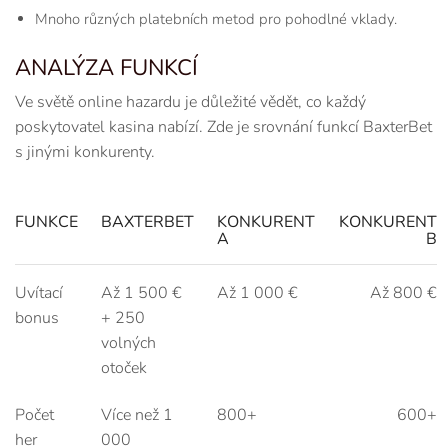
Mnoho různých platebních metod pro pohodlné vklady.
ANALÝZA FUNKCÍ
Ve světě online hazardu je důležité vědět, co každý
poskytovatel kasina nabízí. Zde je srovnání funkcí BaxterBet
s jinými konkurenty.
FUNKCE
BAXTERBET
KONKURENT
KONKURENT
A
B
Uvítací
Až 1 500 €
Až 1 000 €
Až 800 €
bonus
+ 250
volných
otoček
Počet
Více než 1
800+
600+
her
000