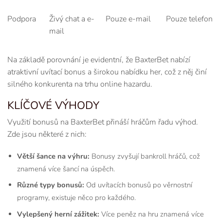
Podpora
Živý chat a e-
Pouze e-mail
Pouze telefon
mail
Na základě porovnání je evidentní, že BaxterBet nabízí
atraktivní uvítací bonus a širokou nabídku her, což z něj činí
silného konkurenta na trhu online hazardu.
KLÍČOVÉ VÝHODY
Využití bonusů na BaxterBet přináší hráčům řadu výhod.
Zde jsou některé z nich:
Větší šance na výhru:
Bonusy zvyšují bankroll hráčů, což
znamená více šancí na úspěch.
Různé typy bonusů:
Od uvítacích bonusů po věrnostní
programy, existuje něco pro každého.
Vylepšený herní zážitek:
Více peněz na hru znamená více