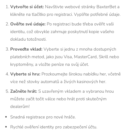
Vytvořte si účet:
Navštivte webové stránky BaxterBet a
klikněte na tlačítko pro registraci. Vyplňte potřebné údaje.
Ověřte své údaje:
Po registraci bude třeba ověřit vaši
identitu, což obvykle zahrnuje poskytnutí kopie vašeho
dokladu totožnosti.
Proveďte vklad:
Vyberte si jednu z mnoha dostupných
platebních metod, jako jsou Visa, MasterCard, Skrill nebo
kryptoměny, a vložte peníze na svůj účet.
Vyberte si hru:
Prozkoumejte širokou nabídku her, včetně
více než stovky automatů a živých kasinových her.
Začněte hrát:
S uzavřeným vkladem a vybranou hrou
můžete začít točit válce nebo hrát proti skutečným
dealerům!
Snadná registrace pro nové hráče.
Rychlé ověření identity pro zabezpečení účtu.