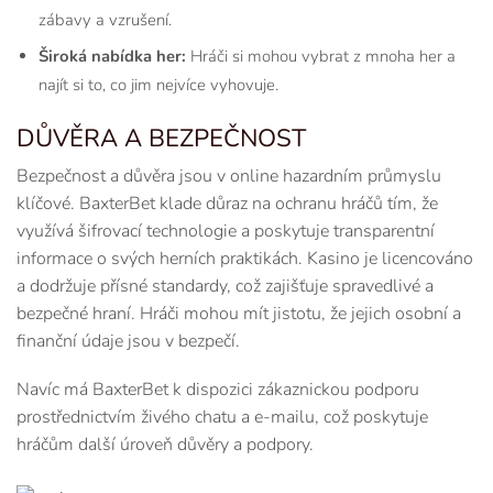
zábavy a vzrušení.
Široká nabídka her:
Hráči si mohou vybrat z mnoha her a
najít si to, co jim nejvíce vyhovuje.
DŮVĚRA A BEZPEČNOST
Bezpečnost a důvěra jsou v online hazardním průmyslu
klíčové. BaxterBet klade důraz na ochranu hráčů tím, že
využívá šifrovací technologie a poskytuje transparentní
informace o svých herních praktikách. Kasino je licencováno
a dodržuje přísné standardy, což zajišťuje spravedlivé a
bezpečné hraní. Hráči mohou mít jistotu, že jejich osobní a
finanční údaje jsou v bezpečí.
Navíc má BaxterBet k dispozici zákaznickou podporu
prostřednictvím živého chatu a e-mailu, což poskytuje
hráčům další úroveň důvěry a podpory.