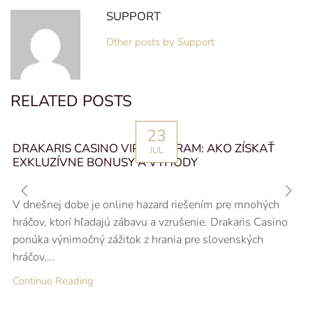
SUPPORT
Other posts by Support
RELATED POSTS
23
DRAKARIS CASINO VIP PROGRAM: AKO ZÍSKAŤ
JUL
EXKLUZÍVNE BONUSY A VÝHODY
V dnešnej dobe je online hazard riešením pre mnohých
hráčov, ktorí hľadajú zábavu a vzrušenie. Drakaris Casino
ponúka výnimočný zážitok z hrania pre slovenských
hráčov,...
Continue Reading