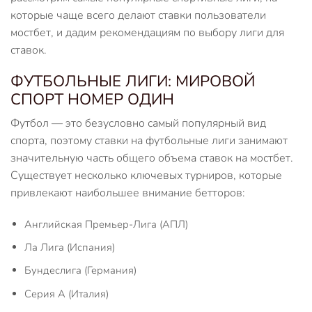
которые чаще всего делают ставки пользователи
мостбет, и дадим рекомендациям по выбору лиги для
ставок.
ФУТБОЛЬНЫЕ ЛИГИ: МИРОВОЙ
СПОРТ НОМЕР ОДИН
Футбол — это безусловно самый популярный вид
спорта, поэтому ставки на футбольные лиги занимают
значительную часть общего объема ставок на мостбет.
Существует несколько ключевых турниров, которые
привлекают наибольшее внимание бетторов:
Английская Премьер-Лига (АПЛ)
Ла Лига (Испания)
Бундеслига (Германия)
Серия А (Италия)