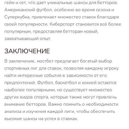
гейм и сет, что дает уникальные шансы для бетторов.
Американский футбол, особенно во время сезона и
Суперкубка, привлекает множество ставок благодаря
своей популярности. Киберспорт становится всё более
популярным, предоставляя бетторам новый,
захватывающий опыт.
ЗАКЛЮЧЕНИЕ
В заключение, мостбет предлагает богатый выбор
спортивных лиг для ставок, позволяя каждому игроку
найти интересные события в зависимости от его
предпочтений. Футбол, баскетбол и хоккей остаются
наиболее популярными, но существует множество
других видов спорта, которые также могут привлечь
внимание бетторов. Важно помнить о необходимости
анализа и изучения каждой лиги, чтобы обеспечить
высокие шансы на успех в ставках.