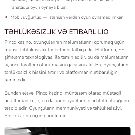
rahatlıqla oyun oynaya bilər.
Mobil uyğunluq — istənilən yerdən oyun oynamaq imkanı.
TƏHLÜKƏSIZLIK VƏ ETIBARLILIQ
Pinco kazino, oyunçularının məlumatlarını qorumaq üçün
müasir təhlükəsizlik tədbirlərini tətbiq edir. Platforma, SSL
şifrələmə texnologiyası ilə təmin edilir, bu da məlumatların
üçüncü tərəflərə ötürülməsini qarşısını alır. Bu, oyunçuların
təhlükəsizlik hissini artırır və platformanın etibarlılığını
təmin edir.
Bundan əlavə, Pinco kazino, müntəzəm olaraq müstəqil
auditlərdən keçir, bu da onun oyunlarının ədalətli olduğunu
təsdiq edir. Oyunçuların məmnuniyyəti və təhlükəsizliyi,
Pinco kazino üçün prioritetdir.