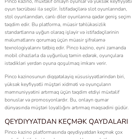
Pinco kazino, müxtəlif onlayn oyunlar və yüksək keyfiyyətli
oyun təcrübəsi ilə seçilir. İstifadəçilərə slot oyunlarından,
stol oyunlarından, canlı diler oyunlarına qədər geniş seçim
təqdim edir. Bu platforma, müasir təhlükəsizlik
standartlarına uyğun olaraq işləyir və istifadəçilərinin
məlumatlarını qorumaq üçün müasir şifrələmə
texnologiyalarını tətbiq edir. Pinco kazino, eyni zamanda
mobil cihazlarla da uyğunluq təmin edərək, oyunçulara
istədikləri yerdən oyuna qoşulmaq imkanı verir.
Pinco kazinosunun diqqətəlayiq xüsusiyyətlərindən biri,
yüksək keyfiyyətli müştəri xidməti və oyunçuların
məmnuniyyətini artırmaq üçün təqdim etdiyi müxtəlif
bonuslar və promosyonlardır. Bu, onlayn qumar
dünyasında müştəri loyallığını artırmaq məqsədini güdür.
QEYDIYYATDAN KEÇMƏK QAYDALARI
Pinco kazino platformasında qeydiyyatdan keçmək çox