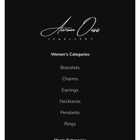
Women's Categories
Bracelets
Charms
Earrings
Necklaces
Pendants
Rings