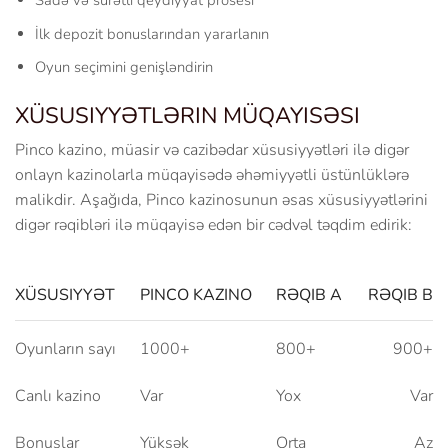
Sadə və sürətli qeydiyyat prosesi
İlk depozit bonuslarından yararlanın
Oyun seçimini genişləndirin
XÜSUSIYYƏTLƏRIN MÜQAYISƏSI
Pinco kazino, müasir və cazibədar xüsusiyyətləri ilə digər
onlayn kazinolarla müqayisədə əhəmiyyətli üstünlüklərə
malikdir. Aşağıda, Pinco kazinosunun əsas xüsusiyyətlərini
digər rəqibləri ilə müqayisə edən bir cədvəl təqdim edirik:
XÜSUSIYYƏT
PINCO KAZINO
RƏQIB A
RƏQIB B
Oyunların sayı
1000+
800+
900+
Canlı kazino
Var
Yox
Var
Bonuslar
Yüksək
Orta
Az