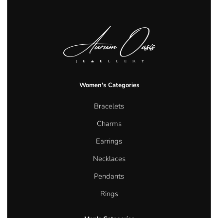
Women's Categories
Bracelets
Charms
Earrings
Necklaces
Pendants
Rings