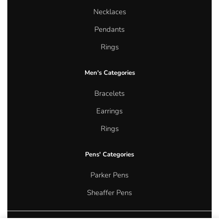
Necklaces
Pendants
Rings
Men's Categories
Bracelets
Earrings
Rings
Pens' Categories
Parker Pens
Sheaffer Pens