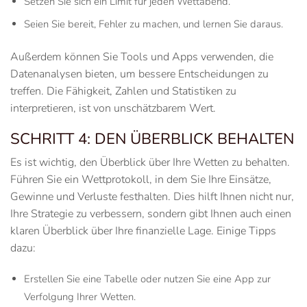
Setzen Sie sich ein Limit für jeden Wettabend.
Seien Sie bereit, Fehler zu machen, und lernen Sie daraus.
Außerdem können Sie Tools und Apps verwenden, die
Datenanalysen bieten, um bessere Entscheidungen zu
treffen. Die Fähigkeit, Zahlen und Statistiken zu
interpretieren, ist von unschätzbarem Wert.
SCHRITT 4: DEN ÜBERBLICK BEHALTEN
Es ist wichtig, den Überblick über Ihre Wetten zu behalten.
Führen Sie ein Wettprotokoll, in dem Sie Ihre Einsätze,
Gewinne und Verluste festhalten. Dies hilft Ihnen nicht nur,
Ihre Strategie zu verbessern, sondern gibt Ihnen auch einen
klaren Überblick über Ihre finanzielle Lage. Einige Tipps
dazu:
Erstellen Sie eine Tabelle oder nutzen Sie eine App zur
Verfolgung Ihrer Wetten.