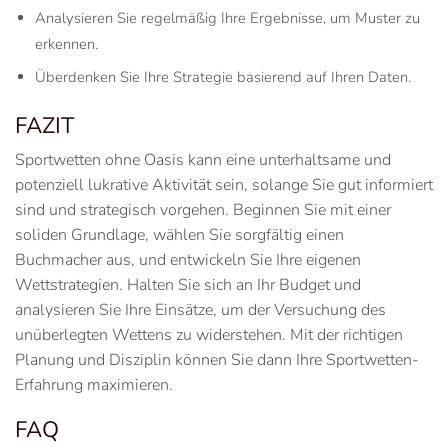
Analysieren Sie regelmäßig Ihre Ergebnisse, um Muster zu
erkennen.
Überdenken Sie Ihre Strategie basierend auf Ihren Daten.
FAZIT
Sportwetten ohne Oasis kann eine unterhaltsame und
potenziell lukrative Aktivität sein, solange Sie gut informiert
sind und strategisch vorgehen. Beginnen Sie mit einer
soliden Grundlage, wählen Sie sorgfältig einen
Buchmacher aus, und entwickeln Sie Ihre eigenen
Wettstrategien. Halten Sie sich an Ihr Budget und
analysieren Sie Ihre Einsätze, um der Versuchung des
unüberlegten Wettens zu widerstehen. Mit der richtigen
Planung und Disziplin können Sie dann Ihre Sportwetten-
Erfahrung maximieren.
FAQ