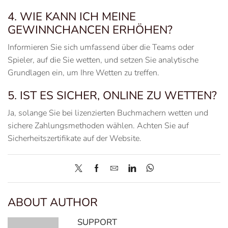
4. WIE KANN ICH MEINE
GEWINNCHANCEN ERHÖHEN?
Informieren Sie sich umfassend über die Teams oder
Spieler, auf die Sie wetten, und setzen Sie analytische
Grundlagen ein, um Ihre Wetten zu treffen.
5. IST ES SICHER, ONLINE ZU WETTEN?
Ja, solange Sie bei lizenzierten Buchmachern wetten und
sichere Zahlungsmethoden wählen. Achten Sie auf
Sicherheitszertifikate auf der Website.
ABOUT AUTHOR
SUPPORT