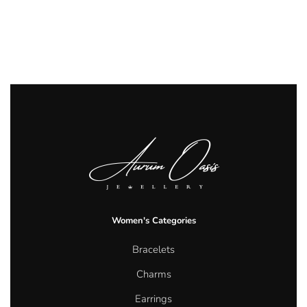
Women's Categories
Bracelets
Charms
Earrings