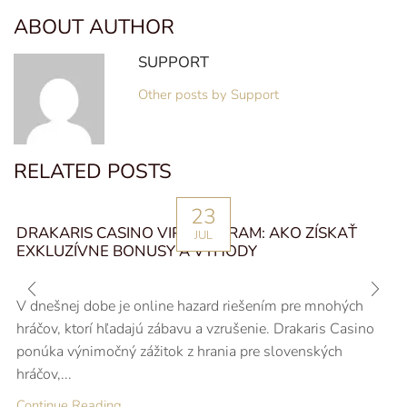
ABOUT AUTHOR
SUPPORT
Other posts by Support
RELATED POSTS
23
DRAKARIS CASINO VIP PROGRAM: AKO ZÍSKAŤ
JUL
EXKLUZÍVNE BONUSY A VÝHODY
V dnešnej dobe je online hazard riešením pre mnohých
hráčov, ktorí hľadajú zábavu a vzrušenie. Drakaris Casino
ponúka výnimočný zážitok z hrania pre slovenských
hráčov,...
Continue Reading