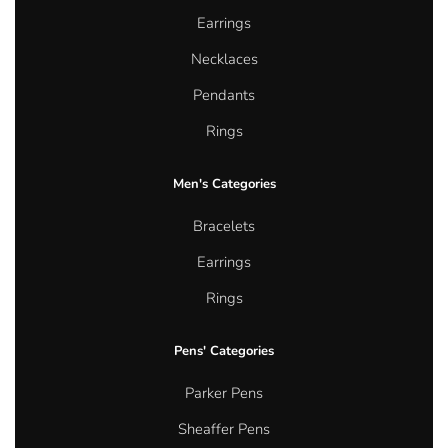
Earrings
Necklaces
Pendants
Rings
Men's Categories
Bracelets
Earrings
Rings
Pens' Categories
Parker Pens
Sheaffer Pens