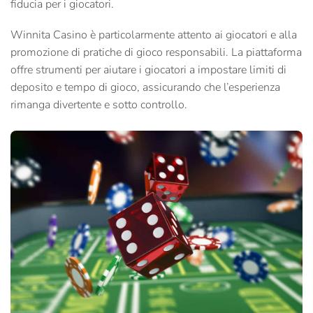
fiducia per i giocatori.
Winnita Casino è particolarmente attento ai giocatori e alla
promozione di pratiche di gioco responsabili. La piattaforma
offre strumenti per aiutare i giocatori a impostare limiti di
deposito e tempo di gioco, assicurando che l’esperienza
rimanga divertente e sotto controllo.