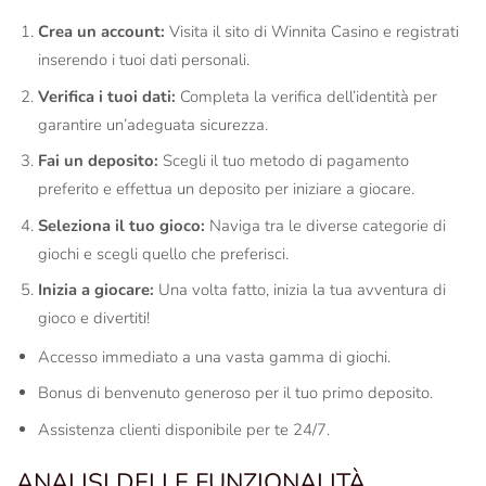
Crea un account:
Visita il sito di Winnita Casino e registrati
inserendo i tuoi dati personali.
Verifica i tuoi dati:
Completa la verifica dell’identità per
garantire un’adeguata sicurezza.
Fai un deposito:
Scegli il tuo metodo di pagamento
preferito e effettua un deposito per iniziare a giocare.
Seleziona il tuo gioco:
Naviga tra le diverse categorie di
giochi e scegli quello che preferisci.
Inizia a giocare:
Una volta fatto, inizia la tua avventura di
gioco e divertiti!
Accesso immediato a una vasta gamma di giochi.
Bonus di benvenuto generoso per il tuo primo deposito.
Assistenza clienti disponibile per te 24/7.
ANALISI DELLE FUNZIONALITÀ