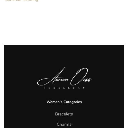
Women's Categories
Bracelets
Charms