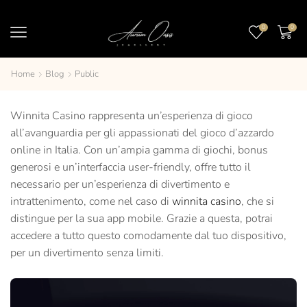
0
0
Home
Blog
Public
Winnita Casino rappresenta un’esperienza di gioco
all’avanguardia per gli appassionati del gioco d’azzardo
online in Italia. Con un’ampia gamma di giochi, bonus
generosi e un’interfaccia user-friendly, offre tutto il
necessario per un’esperienza di divertimento e
intrattenimento, come nel caso di
winnita casino
, che si
distingue per la sua app mobile. Grazie a questa, potrai
accedere a tutto questo comodamente dal tuo dispositivo,
per un divertimento senza limiti.