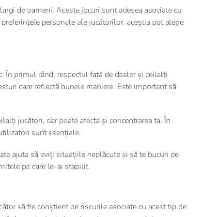
i largi de oameni. Aceste jocuri sunt adesea asociate cu
e preferințele personale ale jucătorilor, aceștia pot alege
 În primul rând, respectul față de dealer și ceilalți
esturi care reflectă bunele maniere. Este important să
lți jucători, dar poate afecta și concentrarea ta. În
tilizatori sunt esențiale.
ate ajuta să eviți situațiile neplăcute și să te bucuri de
mitele pe care le-ai stabilit.
ător să fie conștient de riscurile asociate cu acest tip de