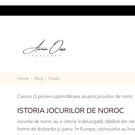
Home
Blog
Public
Casino O privire cuprinzătoare asupra jocurilor de noroc
ISTORIA JOCURILOR DE NOROC
Jocurile de noroc au o istorie îndelungată, datând din cele
forme de distracție și pariu. În Europa, cazinourile au înc