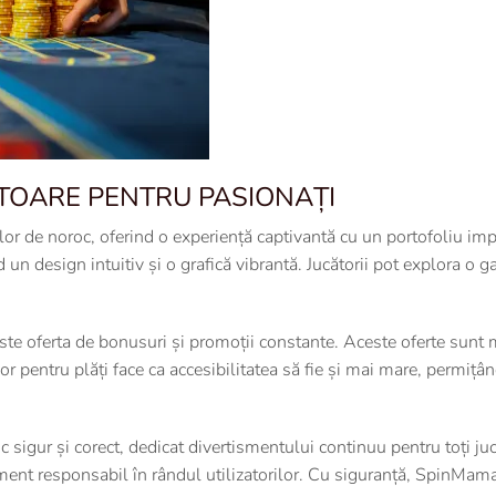
TOARE PENTRU PASIONAȚI
ilor de noroc, oferind o experiență captivantă cu un portofoliu im
un design intuitiv și o grafică vibrantă. Jucătorii pot explora o g
te oferta de bonusuri și promoții constante. Aceste oferte sunt me
r pentru plăți face ca accesibilitatea să fie și mai mare, permițând
sigur și corect, dedicat divertismentului continuu pentru toți ju
ent responsabil în rândul utilizatorilor. Cu siguranță, SpinMama 