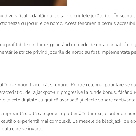
u diversificat, adaptându-se la preferințele jucătorilor. În secolul
acționează cu jocurile de noroc. Acest fenomen a permis accesibili
mai profitabile din lume, generând miliarde de dolari anual. Cu o 
mentările stricte privind jocurile de noroc au fost implementate pe
tât în cazinouri fizice, cât și online. Printre cele mai populare se 
racteristici, de la jackpot-uri progresive la runde bonus, făcându-l
e la cele digitale cu grafică avansată și efecte sonore captivante
, reprezintă o altă categorie importantă în lumea jocurilor de noro
re caută o experiență mai complexă. La mesele de blackjack, de exem
 roata care se învârte.