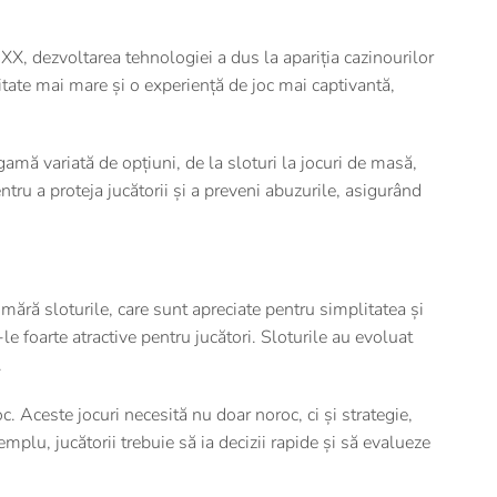
 XX, dezvoltarea tehnologiei a dus la apariția cazinourilor
tate mai mare și o experiență de joc mai captivantă,
gamă variată de opțiuni, de la sloturi la jocuri de masă,
ntru a proteja jucătorii și a preveni abuzurile, asigurând
numără sloturile, care sunt apreciate pentru simplitatea și
e foarte atractive pentru jucători. Sloturile au evoluat
.
c. Aceste jocuri necesită nu doar noroc, ci și strategie,
plu, jucătorii trebuie să ia decizii rapide și să evalueze