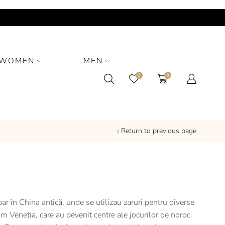
WOMEN
MEN
0
0
Return to previous page
par în China antică, unde se utilizau zaruri pentru diverse
um Veneția, care au devenit centre ale jocurilor de noroc.