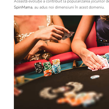
Această evoluție a contribuit la popularizarea jocurilor
SpinMama
, au adus noi dimensiuni în acest domeniu.