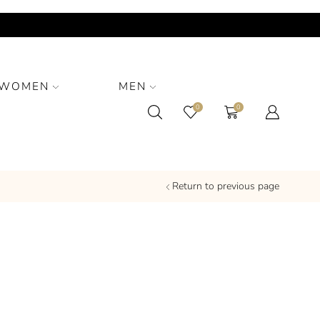
WOMEN
MEN
0
0
Return to previous page