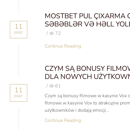
MOSTBET PUL ÇIXARMA G
SƏBƏBLƏR VƏ HƏLL YOL
11
MAY
/
72
Continue Reading
CZYM SĄ BONUSY FILMO
DLA NOWYCH UŻYTKOW
/
61
11
Czym są bonusy filmowe w kasynie Vox 
MAY
filmowe w kasynie Vox to atrakcyjne prom
użytkowników i dodają emocji...
Continue Reading