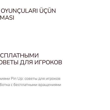
 OYUNÇULARI ÜÇÜN
NMASI
БЕСПЛАТНЫМИ
СОВЕТЫ ДЛЯ ИГРОКОВ
иями Pin Up: советы для игроков
аботка с бесплатными вращениями