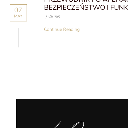
BEZPIECZEŃSTWO I FUN
07
MAY
/
56
Continue Reading