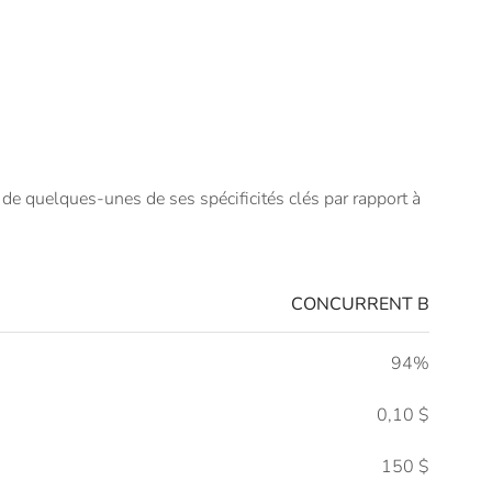
 de quelques-unes de ses spécificités clés par rapport à
CONCURRENT B
94%
0,10 $
150 $