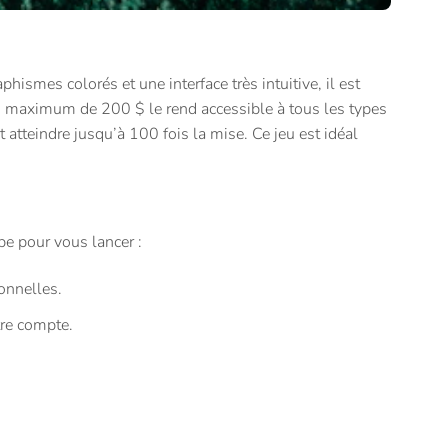
smes colorés et une interface très intuitive, il est
un maximum de 200 $ le rend accessible à tous les types
atteindre jusqu’à 100 fois la mise. Ce jeu est idéal
pe pour vous lancer :
onnelles.
tre compte.