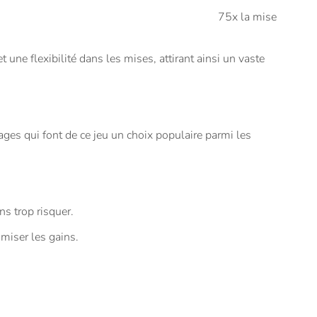
75x la mise
une flexibilité dans les mises, attirant ainsi un vaste
ages qui font de ce jeu un choix populaire parmi les
s trop risquer.
miser les gains.