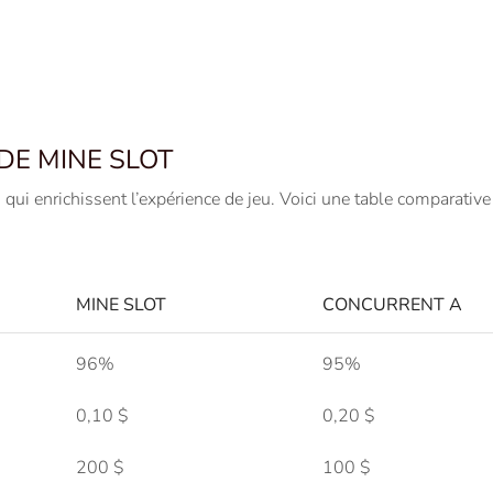
DE MINE SLOT
qui enrichissent l’expérience de jeu. Voici une table comparative
MINE SLOT
CONCURRENT A
96%
95%
0,10 $
0,20 $
200 $
100 $