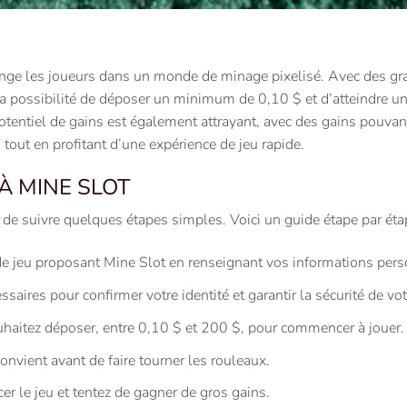
ge les joueurs dans un monde de minage pixelisé. Avec des graphi
 La possibilité de déposer un minimum de 0,10 $ et d’atteindre 
tentiel de gains est également attrayant, avec des gains pouvant 
tout en profitant d’une expérience de jeu rapide.
 MINE SLOT
 de suivre quelques étapes simples. Voici un guide étape par éta
de jeu proposant Mine Slot en renseignant vos informations pers
aires pour confirmer votre identité et garantir la sécurité de vo
haitez déposer, entre 0,10 $ et 200 $, pour commencer à jouer.
nvient avant de faire tourner les rouleaux.
er le jeu et tentez de gagner de gros gains.