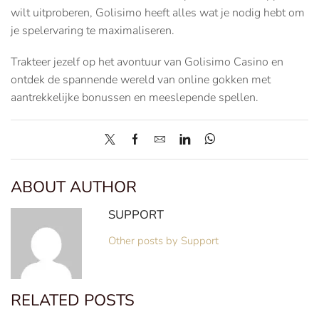
wilt uitproberen, Golisimo heeft alles wat je nodig hebt om
je spelervaring te maximaliseren.
Trakteer jezelf op het avontuur van Golisimo Casino en
ontdek de spannende wereld van online gokken met
aantrekkelijke bonussen en meeslepende spellen.
ABOUT AUTHOR
SUPPORT
Other posts by Support
RELATED POSTS