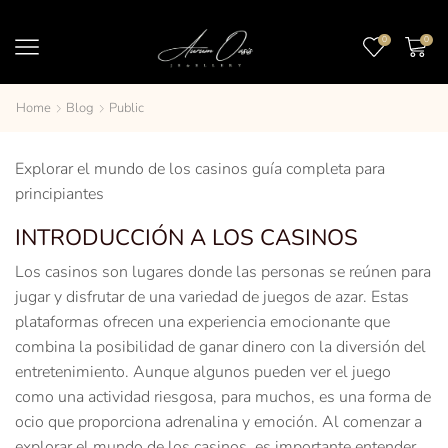
0
0
Home
Blog
Public
Explorar el mundo de los casinos guía completa para
principiantes
INTRODUCCIÓN A LOS CASINOS
Los casinos son lugares donde las personas se reúnen para
jugar y disfrutar de una variedad de juegos de azar. Estas
plataformas ofrecen una experiencia emocionante que
combina la posibilidad de ganar dinero con la diversión del
entretenimiento. Aunque algunos pueden ver el juego
como una actividad riesgosa, para muchos, es una forma de
ocio que proporciona adrenalina y emoción. Al comenzar a
explorar el mundo de los casinos, es importante entender