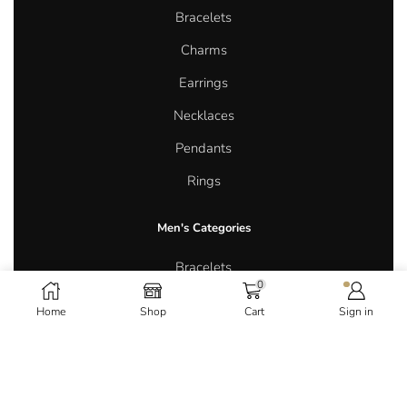
Bracelets
Charms
Earrings
Necklaces
Pendants
Rings
Men's Categories
Bracelets
0
Earrings
Home
Shop
Cart
Sign in
Rings
Pens' Categories