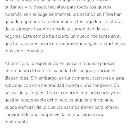
brillantes y ruidosas, hay algo para todos los gustos.
Además, con el auge de Internet, los casinos en línea han
ganado popularidad, permitiendo a los jugadores disfrutar
de sus juegos favoritos desde la comodidad de sus
hogares. Este cambio ha abierto un nuevo horizonte en el
que los usuarios pueden experimentar juegos interactivos y
más emocionantes.
Al principio, la experiencia en un casino puede parecer
abrumadora debido a la variedad de juegos y opciones
disponibles. Sin embargo, es fundamental acercarse a esta
actividad con una mentalidad abierta y una comprensión
básica de las reglas. Con el conocimiento adecuado y una
gestión responsable del dinero, cualquier principiante
puede disfrutar de lo que los casinos tienen para ofrecer,
convirtiendo una simple visita en una experiencia
memorable.