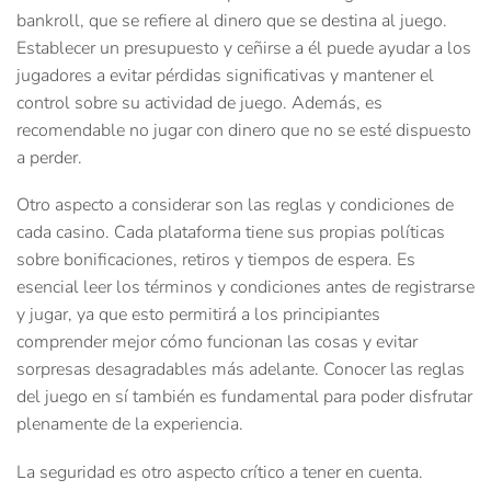
bankroll, que se refiere al dinero que se destina al juego.
Establecer un presupuesto y ceñirse a él puede ayudar a los
jugadores a evitar pérdidas significativas y mantener el
control sobre su actividad de juego. Además, es
recomendable no jugar con dinero que no se esté dispuesto
a perder.
Otro aspecto a considerar son las reglas y condiciones de
cada casino. Cada plataforma tiene sus propias políticas
sobre bonificaciones, retiros y tiempos de espera. Es
esencial leer los términos y condiciones antes de registrarse
y jugar, ya que esto permitirá a los principiantes
comprender mejor cómo funcionan las cosas y evitar
sorpresas desagradables más adelante. Conocer las reglas
del juego en sí también es fundamental para poder disfrutar
plenamente de la experiencia.
La seguridad es otro aspecto crítico a tener en cuenta.