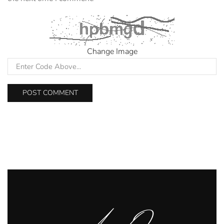
Change Image