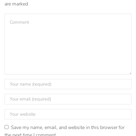
are marked
Save my name, email, and website in this browser for
the next time I comment.