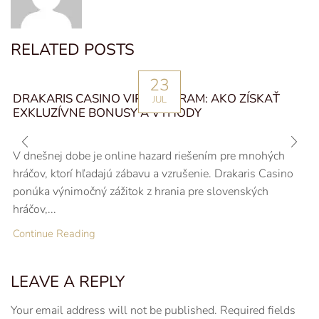
RELATED POSTS
23
DRAKARIS CASINO VIP PROGRAM: AKO ZÍSKAŤ
JUL
EXKLUZÍVNE BONUSY A VÝHODY
V dnešnej dobe je online hazard riešením pre mnohých
hráčov, ktorí hľadajú zábavu a vzrušenie. Drakaris Casino
ponúka výnimočný zážitok z hrania pre slovenských
hráčov,...
Continue Reading
LEAVE A REPLY
Your email address will not be published. Required fields