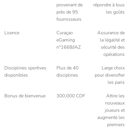
provenant de
répondre à tous
près de 95
les goûts
fournisseurs
Licence
Curaçao
Assurance de
eGaming
la légalité et
n°1668/JAZ
sécurité des
opérations
Disciplines sportives
Plus de 40
Large choix
disponibles
disciplines
pour diversifier
les paris
Bonus de bienvenue
300,000 CDF
Attire les
nouveaux
joueurs et
augmente les
premiers