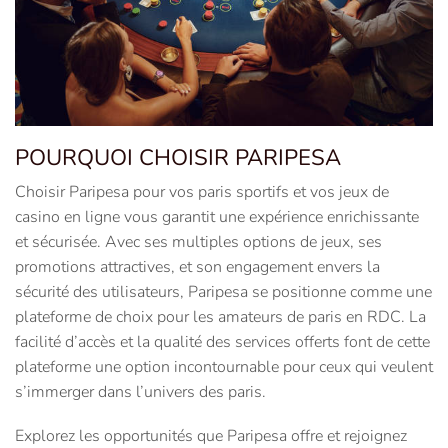
POURQUOI CHOISIR PARIPESA
Choisir Paripesa pour vos paris sportifs et vos jeux de
casino en ligne vous garantit une expérience enrichissante
et sécurisée. Avec ses multiples options de jeux, ses
promotions attractives, et son engagement envers la
sécurité des utilisateurs, Paripesa se positionne comme une
plateforme de choix pour les amateurs de paris en RDC. La
facilité d’accès et la qualité des services offerts font de cette
plateforme une option incontournable pour ceux qui veulent
s’immerger dans l’univers des paris.
Explorez les opportunités que Paripesa offre et rejoignez