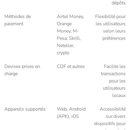
dépôts
Méthodes de
Airtel Money,
Flexibilité pour
paiement
Orange
les utilisateurs
Money, M-
selon leurs
Pesa, Skrill,
préférences
Neteller,
crypto
Devises prises en
CDF et autres
Facilite les
charge
transactions
pour les
utilisateurs
locaux
Appareils supportés
Web, Android
Accessibilité
(APK), iOS
sur divers
dispositifs pour