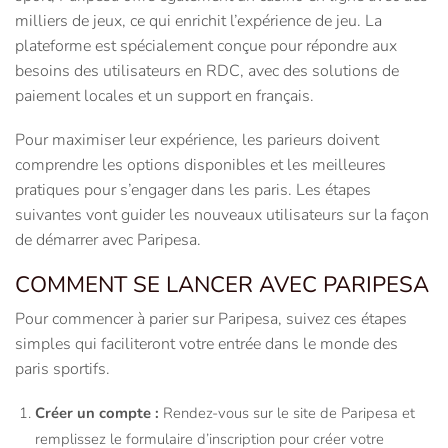
milliers de jeux, ce qui enrichit l’expérience de jeu. La
plateforme est spécialement conçue pour répondre aux
besoins des utilisateurs en RDC, avec des solutions de
paiement locales et un support en français.
Pour maximiser leur expérience, les parieurs doivent
comprendre les options disponibles et les meilleures
pratiques pour s’engager dans les paris. Les étapes
suivantes vont guider les nouveaux utilisateurs sur la façon
de démarrer avec Paripesa.
COMMENT SE LANCER AVEC PARIPESA
Pour commencer à parier sur Paripesa, suivez ces étapes
simples qui faciliteront votre entrée dans le monde des
paris sportifs.
Créer un compte :
Rendez-vous sur le site de Paripesa et
remplissez le formulaire d’inscription pour créer votre