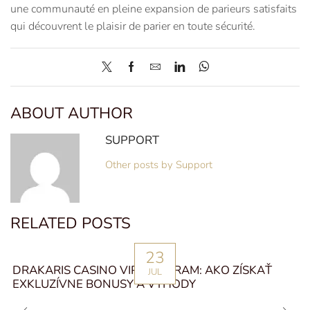
une communauté en pleine expansion de parieurs satisfaits
qui découvrent le plaisir de parier en toute sécurité.
ABOUT AUTHOR
SUPPORT
Other posts by Support
RELATED POSTS
23
DRAKARIS CASINO VIP PROGRAM: AKO ZÍSKAŤ
JUL
EXKLUZÍVNE BONUSY A VÝHODY