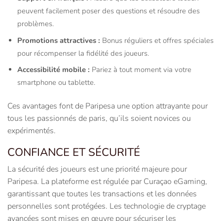
peuvent facilement poser des questions et résoudre des
problèmes.
Promotions attractives :
Bonus réguliers et offres spéciales
pour récompenser la fidélité des joueurs.
Accessibilité mobile :
Pariez à tout moment via votre
smartphone ou tablette.
Ces avantages font de Paripesa une option attrayante pour
tous les passionnés de paris, qu’ils soient novices ou
expérimentés.
CONFIANCE ET SÉCURITÉ
La sécurité des joueurs est une priorité majeure pour
Paripesa. La plateforme est régulée par Curaçao eGaming,
garantissant que toutes les transactions et les données
personnelles sont protégées. Les technologie de cryptage
avancées sont mises en œuvre pour sécuriser les