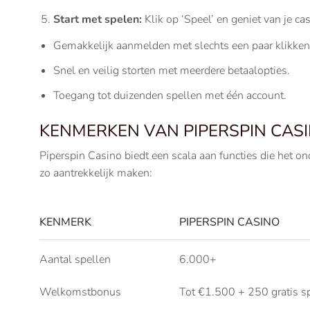
Start met spelen:
Klik op ‘Speel’ en geniet van je ca
Gemakkelijk aanmelden met slechts een paar klikken
Snel en veilig storten met meerdere betaalopties.
Toegang tot duizenden spellen met één account.
KENMERKEN VAN PIPERSPIN CAS
Piperspin Casino biedt een scala aan functies die het o
zo aantrekkelijk maken:
KENMERK
PIPERSPIN CASINO
Aantal spellen
6.000+
Welkomstbonus
Tot €1.500 + 250 gratis s