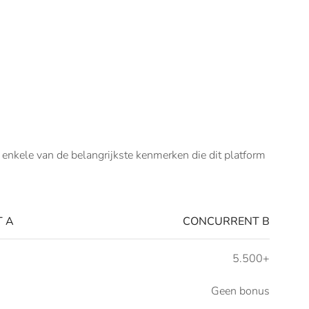
 enkele van de belangrijkste kenmerken die dit platform
 A
CONCURRENT B
5.500+
Geen bonus