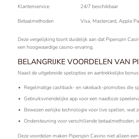
Klantenservice
24/7 beschikbaar
Betaalmethoden
Visa, Mastercard, Apple Pa
Deze vergelijking toont duidelijk aan dat Piperspin Casi
een hoogwaardige casino-ervaring.
BELANGRIJKE VOORDELEN VAN PI
Naast de uitgebreide spelopties en aantrekkelijke bonuss
Regelmatige cashback- en rakeback-promoties die sp
Gebruiksvriendelijke app voor een naadloze speelerv
Bewezen eerlijke technologie voor live spellen, wat zo
Ondersteuning voor verschillende betaalmethoden, inc
Deze voordelen maken Piperspin Casino niet alleen een 