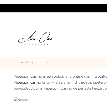
Home
Blog
Public
Piperspin Casino is een opkomend online gaming platfor
Piperspin casino
ontwikkelaars, en richt zich op spelers
bonusstructuur is Piperspin Casino de perfecte keuze vo