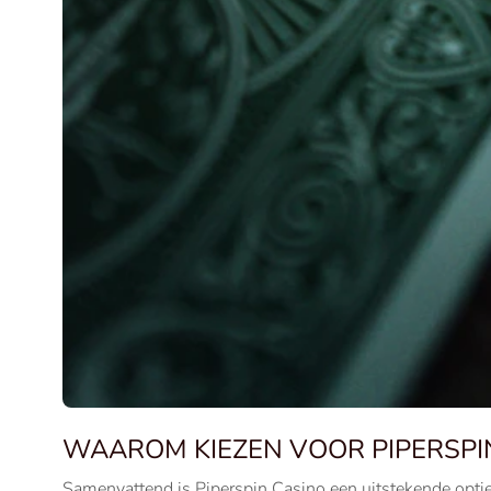
WAAROM KIEZEN VOOR PIPERSPI
Samenvattend is Piperspin Casino een uitstekende optie 