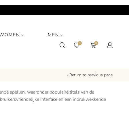
WOMEN
MEN
0
0
Return to previous page
nde spellen, waaronder populaire titels van de
ebruikersvriendelijke interface en een indrukwekkende