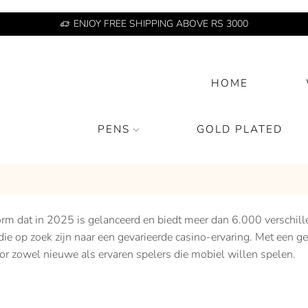
ENJOY FREE SHIPPING ABOVE RS 3000
HOME
PENS
GOLD PLATED
m dat in 2025 is gelanceerd en biedt meer dan 6.000 verschille
 die op zoek zijn naar een gevarieerde casino-ervaring. Met een g
or zowel nieuwe als ervaren spelers die mobiel willen spelen.