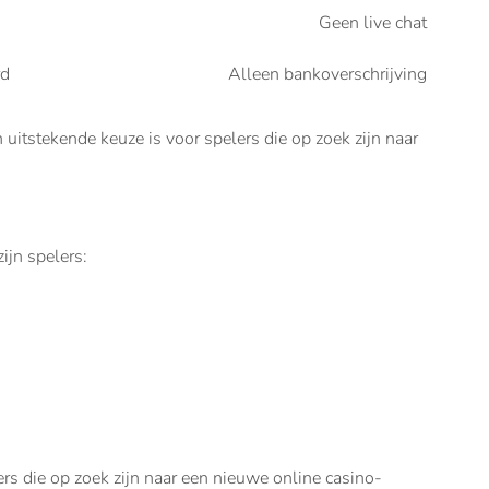
Geen live chat
rd
Alleen bankoverschrijving
 uitstekende keuze is voor spelers die op zoek zijn naar
ijn spelers:
rs die op zoek zijn naar een nieuwe online casino-