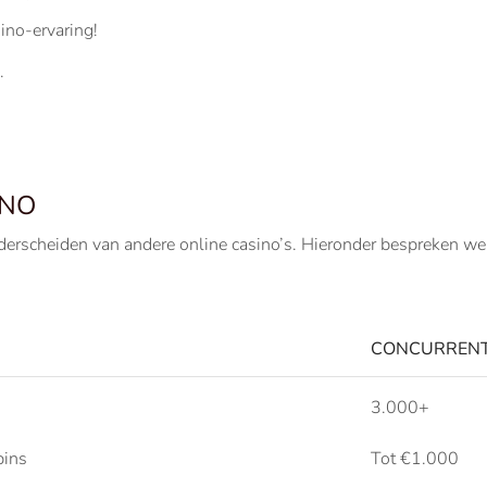
sino-ervaring!
.
INO
nderscheiden van andere online casino’s. Hieronder bespreken we
CONCURRENT
3.000+
pins
Tot €1.000