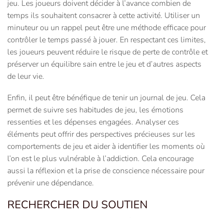
jeu. Les joueurs doivent décider à l’avance combien de
temps ils souhaitent consacrer à cette activité. Utiliser un
minuteur ou un rappel peut être une méthode efficace pour
contrôler le temps passé à jouer. En respectant ces limites,
les joueurs peuvent réduire le risque de perte de contrôle et
préserver un équilibre sain entre le jeu et d’autres aspects
de leur vie.
Enfin, il peut être bénéfique de tenir un journal de jeu. Cela
permet de suivre ses habitudes de jeu, les émotions
ressenties et les dépenses engagées. Analyser ces
éléments peut offrir des perspectives précieuses sur les
comportements de jeu et aider à identifier les moments où
l’on est le plus vulnérable à l’addiction. Cela encourage
aussi la réflexion et la prise de conscience nécessaire pour
prévenir une dépendance.
RECHERCHER DU SOUTIEN