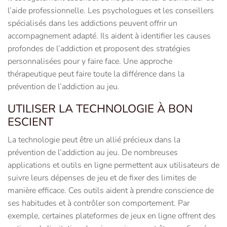
l’aide professionnelle. Les psychologues et les conseillers
spécialisés dans les addictions peuvent offrir un
accompagnement adapté. Ils aident à identifier les causes
profondes de l’addiction et proposent des stratégies
personnalisées pour y faire face. Une approche
thérapeutique peut faire toute la différence dans la
prévention de l’addiction au jeu.
UTILISER LA TECHNOLOGIE À BON
ESCIENT
La technologie peut être un allié précieux dans la
prévention de l’addiction au jeu. De nombreuses
applications et outils en ligne permettent aux utilisateurs de
suivre leurs dépenses de jeu et de fixer des limites de
manière efficace. Ces outils aident à prendre conscience de
ses habitudes et à contrôler son comportement. Par
exemple, certaines plateformes de jeux en ligne offrent des