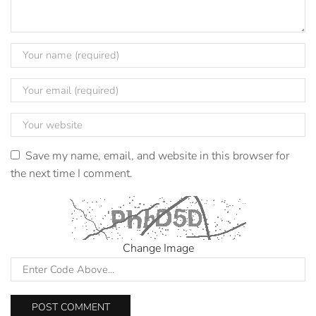
Save my name, email, and website in this browser for
the next time I comment.
Change Image