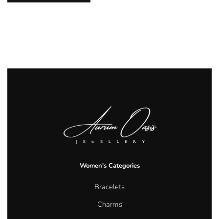
Women's Categories
Bracelets
Charms