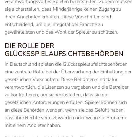
verantwortungsvolles Spielen bereitstellen. Zudem müssen
sie sicherstellen, dass Minderjährige keinen Zugang zu
ihren Angeboten erhalten. Diese Vorschriften sind
entscheidend, um die Integrität der Branche zu
gewährleisten und das Wohl der Spieler zu schützen.
DIE ROLLE DER
GLÜCKSSPIELAUFSICHTSBEHÖRDEN
In Deutschland spielen die Glücksspielaufsichtsbehörden
eine zentrale Rolle bei der Überwachung der Einhaltung der
gesetzlichen Vorschriften. Diese Behörden sind dafür
verantwortlich, die Lizenzen zu vergeben und die Betreiber
zu kontrollieren, um sicherzustellen, dass sie die
gesetzlichen Anforderungen erfüllen. Spieler können sich
an diese Behörden wenden, wenn sie das Gefühl haben,
dass ihre Rechte verletzt wurden oder wenn sie Probleme
mit einem Anbieter haben.