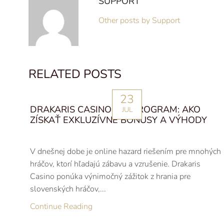
SUPPORT
Other posts by Support
RELATED POSTS
23
DRAKARIS CASINO VIP PROGRAM: AKO
JUL
ZÍSKAŤ EXKLUZÍVNE BONUSY A VÝHODY
V dnešnej dobe je online hazard riešením pre mnohých
hráčov, ktorí hľadajú zábavu a vzrušenie. Drakaris
Casino ponúka výnimočný zážitok z hrania pre
slovenských hráčov,...
Continue Reading