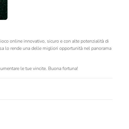
co online innovativo, sicuro e con alte potenzialità di
a lo rende una delle migliori opportunità nel panorama
 aumentare le tue vincite. Buona fortuna!