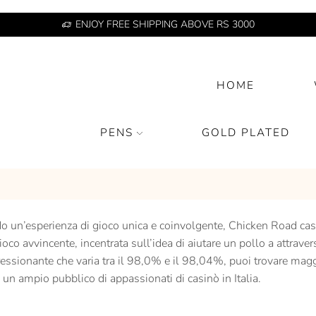
ENJOY FREE SHIPPING ABOVE RS 3000
HOME
PENS
GOLD PLATED
do un’esperienza di gioco unica e coinvolgente, Chicken Road casi
gioco avvincente, incentrata sull’idea di aiutare un pollo a attrav
sionante che varia tra il 98,0% e il 98,04%, puoi trovare magg
e un ampio pubblico di appassionati di casinò in Italia.