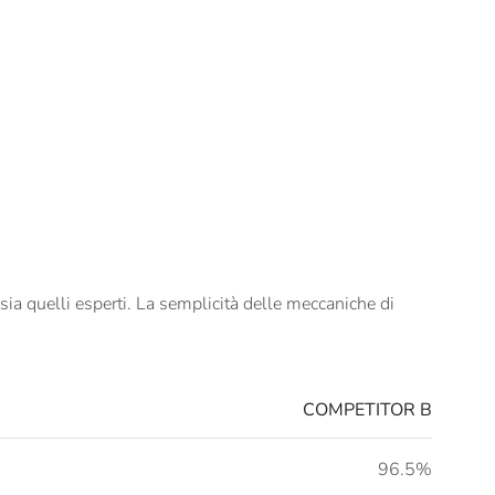
 sia quelli esperti. La semplicità delle meccaniche di
COMPETITOR B
96.5%