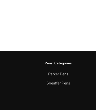
Pens' Categories
Parker Pens
Sheaffer Pens