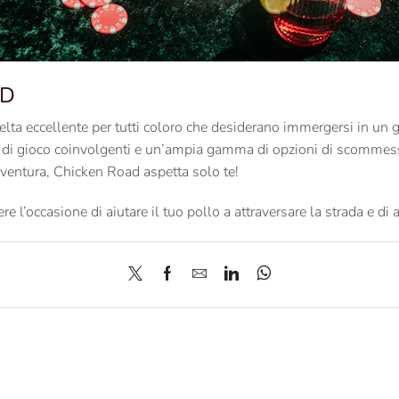
AD
ta eccellente per tutti coloro che desiderano immergersi in un gio
 di gioco coinvolgenti e un’ampia gamma di opzioni di scommess
vventura, Chicken Road aspetta solo te!
re l’occasione di aiutare il tuo pollo a attraversare la strada e di