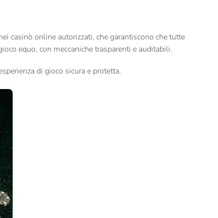
nei casinò online autorizzati, che garantiscono che tutte
i gioco equo, con meccaniche trasparenti e auditabili.
perienza di gioco sicura e protetta.