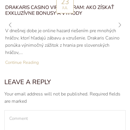
23
DRAKARIS CASINO VIP PROGRAM: AKO ZÍSKAŤ
JUL
EXKLUZÍVNE BONUSY A VÝHODY
V dnešnej dobe je online hazard riešením pre mnohých
hráčov, ktorí hľadajú zábavu a vzrušenie. Drakaris Casino
ponúka výnimočný zážitok z hrania pre slovenských
hráčov,...
Continue Reading
LEAVE A REPLY
Your email address will not be published. Required fields
are marked