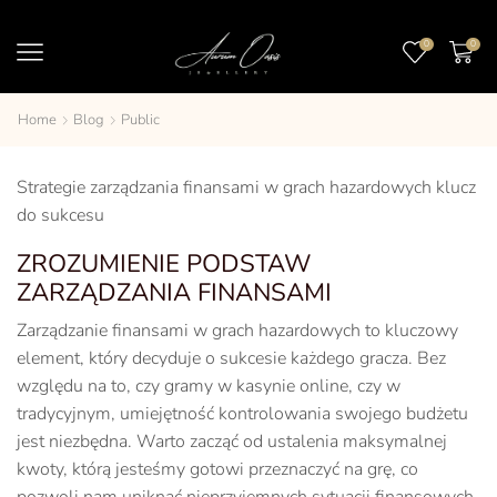
0
0
Home
Blog
Public
Strategie zarządzania finansami w grach hazardowych klucz
do sukcesu
ZROZUMIENIE PODSTAW
ZARZĄDZANIA FINANSAMI
Zarządzanie finansami w grach hazardowych to kluczowy
element, który decyduje o sukcesie każdego gracza. Bez
względu na to, czy gramy w kasynie online, czy w
tradycyjnym, umiejętność kontrolowania swojego budżetu
jest niezbędna. Warto zacząć od ustalenia maksymalnej
kwoty, którą jesteśmy gotowi przeznaczyć na grę, co