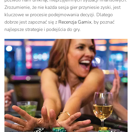
pozwoli nam uniknąć nieprzyjemnych sytuacji finansowych.
Zrozumienie, że nie każda sesja gier przyniesie zyski, jest
kluczowe w procesie podejmowania decyzji. Dlatego
dobrze jest zapoznać się z
Recenzja Gamix
, by poznać
najlepsze strategie i podejścia do gry.