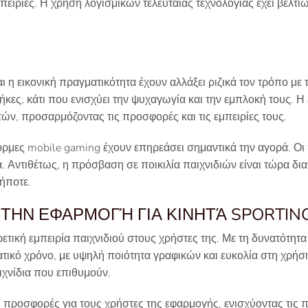
πειρίες. Η χρήση λογισμικών τελευταίας τεχνολογίας έχει βελτι
ι η εικονική πραγματικότητα έχουν αλλάξει ριζικά τον τρόπο με
θήκες, κάτι που ενισχύει την ψυχαγωγία και την εμπλοκή τους.
ν, προσαρμόζοντας τις προσφορές και τις εμπειρίες τους.
όρμες mobile gaming έχουν επηρεάσει σημαντικά την αγορά. Οι 
. Αντιθέτως, η πρόσβαση σε ποικιλία παιχνιδιών είναι τώρα δι
ήποτε.
 ΤΗΝ ΕΦΑΡΜΟΓΉ ΓΙΑ ΚΙΝΗΤΆ SPORTIN
ετική εμπειρία παιχνιδιού στους χρήστες της. Με τη δυνατότητα 
τικό χρόνο, με υψηλή ποιότητα γραφικών και ευκολία στη χρή
ιχνίδια που επιθυμούν.
προσφορές για τους χρήστες της εφαρμογής, ενισχύοντας τις π