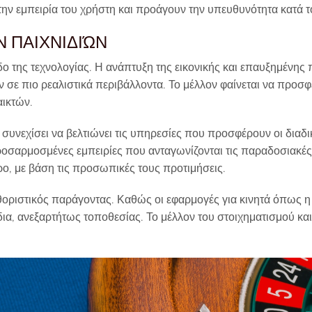
ην εμπειρία του χρήστη και προάγουν την υπευθυνότητα κατά το
Ν ΠΑΙΧΝΙΔΙΏΝ
ο της τεχνολογίας. Η ανάπτυξη της εικονικής και επαυξημένης π
ν σε πιο ρεαλιστικά περιβάλλοντα. Το μέλλον φαίνεται να προσφ
αικτών.
υνεχίσει να βελτιώνει τις υπηρεσίες που προσφέρουν οι διαδ
σαρμοσμένες εμπειρίες που ανταγωνίζονται τις παραδοσιακές μ
ρο, με βάση τις προσωπικές τους προτιμήσεις.
αθοριστικός παράγοντας. Καθώς οι εφαρμογές για κινητά όπως η S
α, ανεξαρτήτως τοποθεσίας. Το μέλλον του στοιχηματισμού και