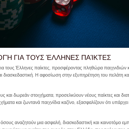
ΟΓΉ ΓΙΑ ΤΟΥΣ ΈΛΛΗΝΕΣ ΠΑΊΚΤΕΣ
 για τους Έλληνες παίκτες, προσφέροντας πληθώρα παιχνιδιών 
η και διασκεδαστική. Η αφοσίωση στην εξυπηρέτηση του πελάτη
υς και δωρεάν στοιχήματα, προσελκύουν νέους παίκτες και δια
χήματα και ζωντανά παιχνίδια καζίνο, εξασφαλίζουν ότι υπάρχει
ια όσους αναζητούν μια ασφαλή, διασκεδαστική και καινοτόμο εμπ