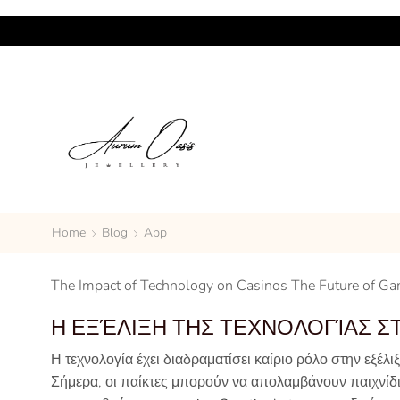
Home
Blog
App
The Impact of Technology on Casinos The Future of Ga
Η ΕΞΈΛΙΞΗ ΤΗΣ ΤΕΧΝΟΛΟΓΊΑΣ Σ
Η τεχνολογία έχει διαδραματίσει καίριο ρόλο στην εξέ
Σήμερα, οι παίκτες μπορούν να απολαμβάνουν παιχνίδ