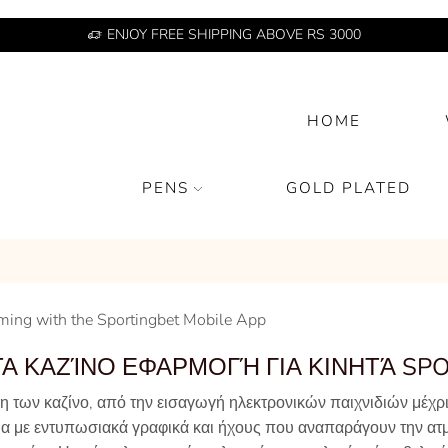
ENJOY FREE SHIPPING ABOVE RS 3000
HOME
PENS
GOLD PLATED
ming with the Sportingbet Mobile App
ΤΑ ΚΑΖΊΝΟ ΕΦΑΡΜΟΓΉ ΓΙΑ ΚΙΝΗΤΆ SP
λιξη των καζίνο, από την εισαγωγή ηλεκτρονικών παιχνιδιών μ
ια με εντυπωσιακά γραφικά και ήχους που αναπαράγουν την ατ