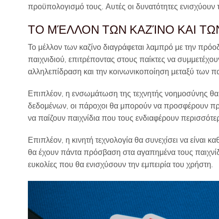
προϋπολογισμό τους. Αυτές οι δυνατότητες ενισχύουν τ
ΤΟ ΜΈΛΛΟΝ ΤΩΝ ΚΑΖΊΝΟ ΚΑΙ ΤΩ
Το μέλλον των καζίνο διαγράφεται λαμπρό με την πρόοδ
παιχνιδιού, επιτρέποντας στους παίκτες να συμμετέχου
αλληλεπίδραση και την κοινωνικοποίηση μεταξύ των π
Επιπλέον, η ενσωμάτωση της τεχνητής νοημοσύνης θα σ
δεδομένων, οι πάροχοι θα μπορούν να προσφέρουν προ
να παίζουν παιχνίδια που τους ενδιαφέρουν περισσότε
Επιπλέον, η κινητή τεχνολογία θα συνεχίσει να είναι κ
θα έχουν πάντα πρόσβαση στα αγαπημένα τους παιχνίδι
ευκολίες που θα ενισχύσουν την εμπειρία του χρήστη.