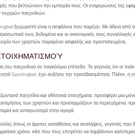
ές που βελτιώνουν την εμπειρία τους. Οι ενημερώσεις της εφαρ
ν τυχερών παιχνιδιών.
ngbet ξεχωριστή είναι η ασφάλεια που παρέχει. Με άδεια από 
 προσωπικά τους δεδομένα και οι οικονομικές τους συναλλαγές 
πειρία των χρηστών παραμένει ασφαλής και προστατευμένη.
 ΣΤΟΙΧΗΜΑΤΙΣΜΟΎ
ψη του παιχνιδιού σε παγκόσμιο επίπεδο. Το γεγονός ότι οι παί
ινητά Sportingbet, έχει αυξήσει την προσβασιμότητα. Πλέον, η σ
ωντανά παιχνίδια και αθλητικά στοιχήματα, προσφέρει μια μονα
ροτιμήσεις των χρηστών και προσαρμόζουν τα περιεχόμενα, πρ
τομία και ανταγωνισμό στην αγορά.
ολίες όπως οι άμεσες καταθέσεις και αναλήψεις, γεγονός που δ
ατικό χρόνο, κάτι που τους επιτρέπει να λαμβάνουν καλύτερες 