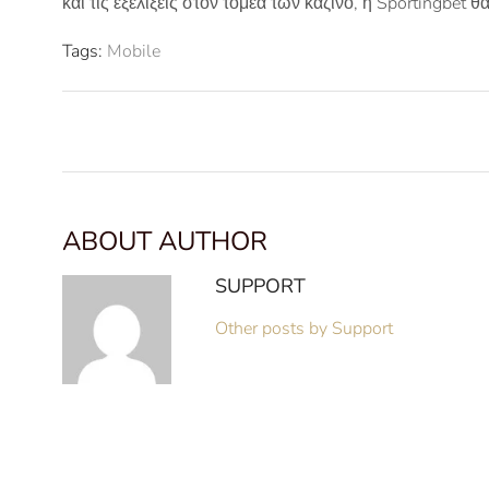
και τις εξελίξεις στον τομέα των καζίνο, η Sportingbet
Tags:
Mobile
ABOUT AUTHOR
SUPPORT
Other posts by Support