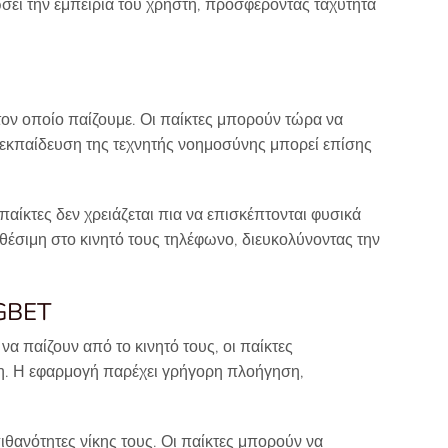
ώσει την εμπειρία του χρήστη, προσφέροντας ταχύτητα
 τον οποίο παίζουμε. Οι παίκτες μπορούν τώρα να
 Η εκπαίδευση της τεχνητής νοημοσύνης μπορεί επίσης
παίκτες δεν χρειάζεται πια να επισκέπτονται φυσικά
αθέσιμη στο κινητό τους τηλέφωνο, διευκολύνοντας την
GBET
να παίζουν από το κινητό τους, οι παίκτες
ση. Η εφαρμογή παρέχει γρήγορη πλοήγηση,
ιθανότητες νίκης τους. Οι παίκτες μπορούν να