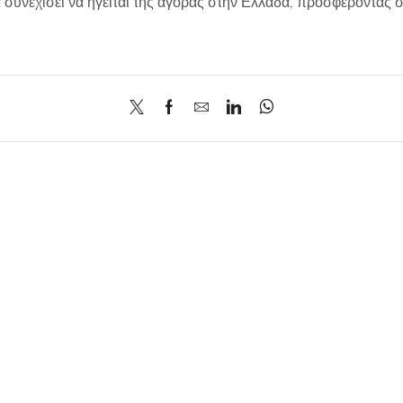
 θα συνεχίσει να ηγείται της αγοράς στην Ελλάδα, προσφέροντας σ