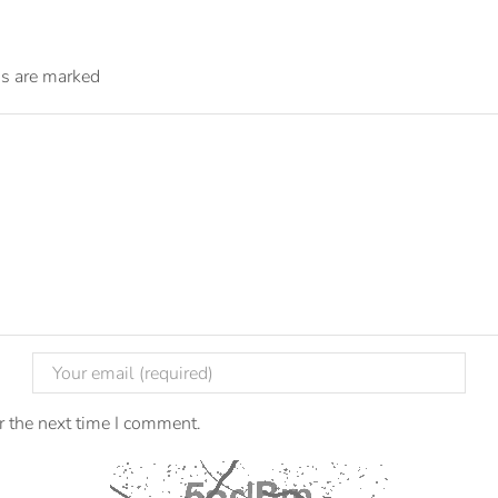
ds are marked
r the next time I comment.