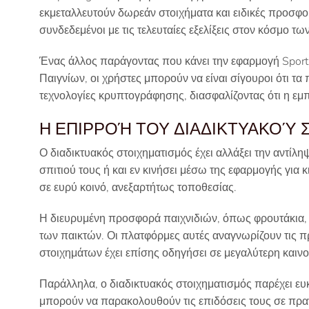
εκμεταλλευτούν δωρεάν στοιχήματα και ειδικές προσφορ
συνδεδεμένοι με τις τελευταίες εξελίξεις στον κόσμο τω
Ένας άλλος παράγοντας που κάνει την εφαρμογή Sporti
Παιγνίων, οι χρήστες μπορούν να είναι σίγουροι ότι τα
τεχνολογίες κρυπτογράφησης, διασφαλίζοντας ότι η εμ
Η ΕΠΙΡΡΟΉ ΤΟΥ ΔΙΑΔΙΚΤΥΑΚΟΎ
Ο διαδικτυακός στοιχηματισμός έχει αλλάξει την αντίλη
σπιτιού τους ή και εν κινήσει μέσω της εφαρμογής για κ
σε ευρύ κοινό, ανεξαρτήτως τοποθεσίας.
Η διευρυμένη προσφορά παιχνιδιών, όπως φρουτάκια, ζ
των παικτών. Οι πλατφόρμες αυτές αναγνωρίζουν τις π
στοιχημάτων έχει επίσης οδηγήσει σε μεγαλύτερη καινο
Παράλληλα, ο διαδικτυακός στοιχηματισμός παρέχει ευκ
μπορούν να παρακολουθούν τις επιδόσεις τους σε πραγμ