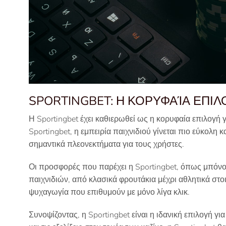
SPORTINGBET: Η ΚΟΡΥΦΑΊΑ ΕΠΙΛ
Η Sportingbet έχει καθιερωθεί ως η κορυφαία επιλογή
Sportingbet, η εμπειρία παιχνιδιού γίνεται πιο εύκολ
σημαντικά πλεονεκτήματα για τους χρήστες.
Οι προσφορές που παρέχει η Sportingbet, όπως μπόνο
παιχνιδιών, από κλασικά φρουτάκια μέχρι αθλητικά στοι
ψυχαγωγία που επιθυμούν με μόνο λίγα κλικ.
Συνοψίζοντας, η Sportingbet είναι η ιδανική επιλογή γ