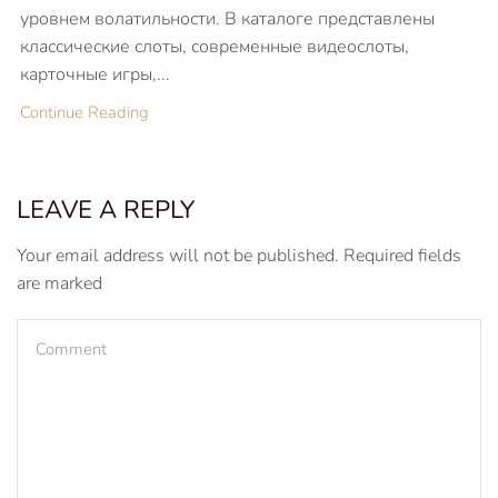
уровнем волатильности. В каталоге представлены
классические слоты, современные видеослоты,
карточные игры,...
Continue Reading
LEAVE A REPLY
Your email address will not be published. Required fields
are marked