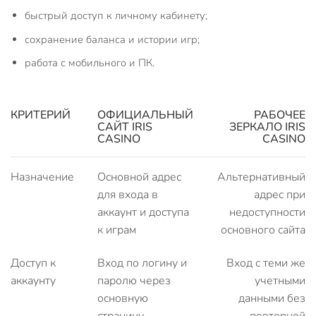
быстрый доступ к личному кабинету;
сохранение баланса и истории игр;
работа с мобильного и ПК.
КРИТЕРИЙ
ОФИЦИАЛЬНЫЙ
РАБОЧЕЕ
САЙТ IRIS
ЗЕРКАЛО IRIS
CASINO
CASINO
Назначение
Основной адрес
Альтернативный
для входа в
адрес при
аккаунт и доступа
недоступности
к играм
основного сайта
Доступ к
Вход по логину и
Вход с теми же
аккаунту
паролю через
учетными
основную
данными без