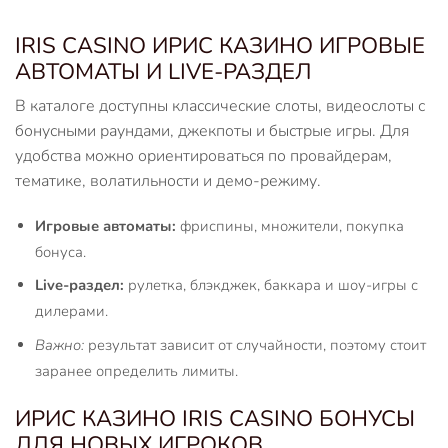
IRIS CASINO ИРИС КАЗИНО ИГРОВЫЕ
АВТОМАТЫ И LIVE-РАЗДЕЛ
В каталоге доступны классические слоты, видеослоты с
бонусными раундами, джекпоты и быстрые игры. Для
удобства можно ориентироваться по провайдерам,
тематике, волатильности и демо-режиму.
Игровые автоматы:
фриспины, множители, покупка
бонуса.
Live-раздел:
рулетка, блэкджек, баккара и шоу-игры с
дилерами.
Важно:
результат зависит от случайности, поэтому стоит
заранее определить лимиты.
ИРИС КАЗИНО IRIS CASINO БОНУСЫ
ДЛЯ НОВЫХ ИГРОКОВ