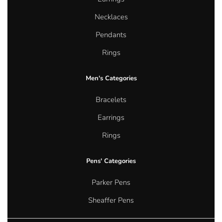
Necklaces
Pendants
Rings
Men's Categories
Bracelets
Earrings
Rings
Pens' Categories
Parker Pens
Sheaffer Pens