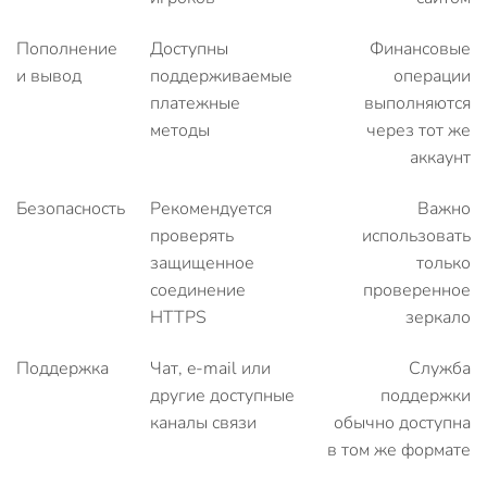
Пополнение
Доступны
Финансовые
и вывод
поддерживаемые
операции
платежные
выполняются
методы
через тот же
аккаунт
Безопасность
Рекомендуется
Важно
проверять
использовать
защищенное
только
соединение
проверенное
HTTPS
зеркало
Поддержка
Чат, e-mail или
Служба
другие доступные
поддержки
каналы связи
обычно доступна
в том же формате