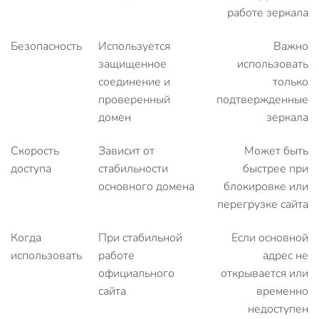
работе зеркала
Безопасность
Используется
Важно
защищенное
использовать
соединение и
только
проверенный
подтвержденные
домен
зеркала
Скорость
Зависит от
Может быть
доступа
стабильности
быстрее при
основного домена
блокировке или
перегрузке сайта
Когда
При стабильной
Если основной
использовать
работе
адрес не
официального
открывается или
сайта
временно
недоступен