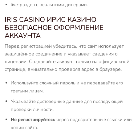
live-раздел с реальными дилерами.
IRIS CASINO ИРИС КАЗИНО
БЕЗОПАСНОЕ ОФОРМЛЕНИЕ
АККАУНТА
Перед регистрацией убедитесь, что сайт использует
защищённое соединение и указывает сведения о
лицензии. Создавайте аккаунт только на официальной
странице, внимательно проверяя адрес в браузере.
Используйте сложный пароль и не передавайте его
третьим лицам.
Указывайте достоверные данные для последующей
проверки личности.
Не регистрируйтесь
через подозрительные ссылки или
копии сайта.