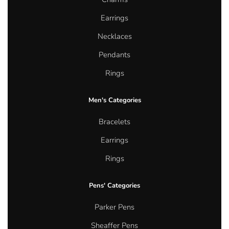
Earrings
Necklaces
Pendants
Rings
Men's Categories
Bracelets
Earrings
Rings
Pens' Categories
Parker Pens
Sheaffer Pens