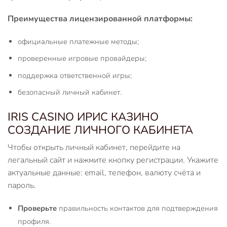
Преимущества лицензированной платформы:
официальные платежные методы;
проверенные игровые провайдеры;
поддержка ответственной игры;
безопасный личный кабинет.
IRIS CASINO ИРИС КАЗИНО
СОЗДАНИЕ ЛИЧНОГО КАБИНЕТА
Чтобы открыть личный кабинет, перейдите на
легальный сайт и нажмите кнопку регистрации. Укажите
актуальные данные: email, телефон, валюту счёта и
пароль.
Проверьте
правильность контактов для подтверждения
профиля.