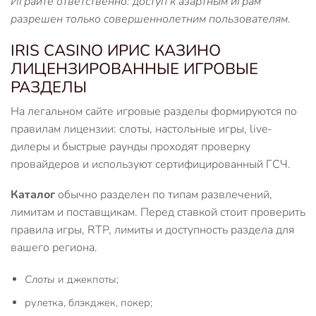
Играйте ответственно: доступ к азартным играм
разрешен только совершеннолетним пользователям.
IRIS CASINO ИРИС КАЗИНО
ЛИЦЕНЗИРОВАННЫЕ ИГРОВЫЕ
РАЗДЕЛЫ
На легальном сайте игровые разделы формируются по
правилам лицензии: слоты, настольные игры, live-
дилеры и быстрые раунды проходят проверку
провайдеров и используют сертифицированный ГСЧ.
Каталог
обычно разделен по типам развлечений,
лимитам и поставщикам. Перед ставкой стоит проверить
правила игры, RTP, лимиты и доступность раздела для
вашего региона.
Слоты
и джекпоты;
рулетка, блэкджек, покер;